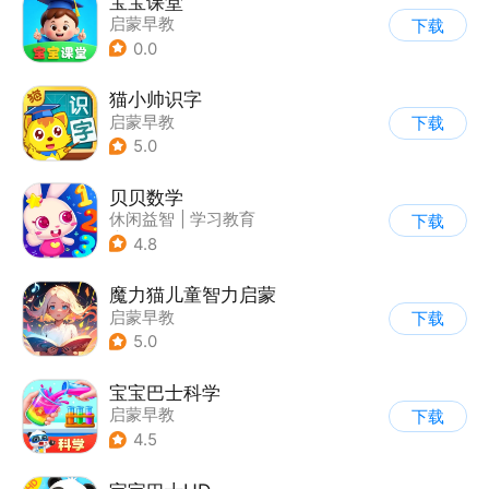
宝宝课堂
启蒙早教
下载
0.0
猫小帅识字
启蒙早教
下载
5.0
贝贝数学
休闲益智
|
学习教育
下载
|
儿童游戏
4.8
魔力猫儿童智力启蒙
启蒙早教
下载
5.0
宝宝巴士科学
启蒙早教
下载
4.5