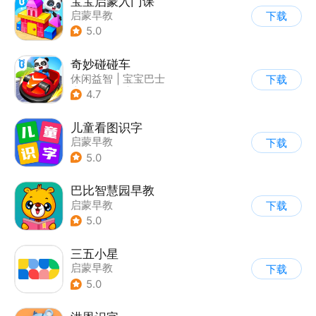
宝宝启蒙入门课
启蒙早教
下载
5.0
奇妙碰碰车
休闲益智
|
宝宝巴士
下载
|
儿童游戏
|
卡通
4.7
儿童看图识字
启蒙早教
下载
5.0
巴比智慧园早教
启蒙早教
下载
5.0
三五小星
启蒙早教
下载
5.0