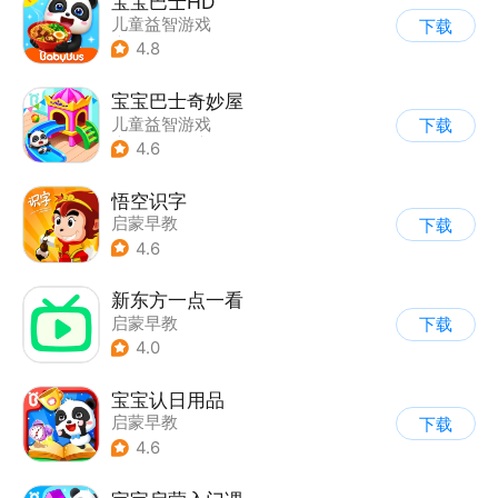
宝宝巴士HD
儿童益智游戏
下载
|
启蒙早教
4.8
宝宝巴士奇妙屋
儿童益智游戏
下载
|
启蒙早教
|
数学数独
4.6
|
Q版
悟空识字
启蒙早教
下载
4.6
新东方一点一看
启蒙早教
下载
4.0
宝宝认日用品
启蒙早教
下载
4.6