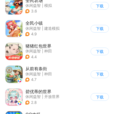
全民农场
休闲益智
|
模拟
下载
|
田园生活
|
卡通
3.6
全民小镇
休闲益智
|
建造模拟
下载
|
卡通
|
腾讯
4.9
猪猪红包世界
休闲益智
|
种田
下载
|
田园生活
|
积分网赚
4.4
从前有条街
休闲益智
|
种田
下载
|
田园生活
|
古风
4.7
碧优蒂的世界
休闲益智
|
开放世界
下载
|
Q版
|
捏脸
2.8