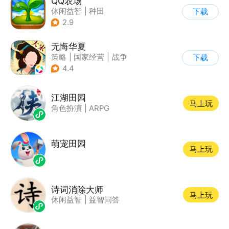
QQ农场
休闲益智
|
种田
下载
|
田园生活
|
卡通
2.9
无悔华夏
策略
|
国家经营
|
战争
下载
|
中国风
4.4
江湖田园
马上玩
角色扮演
|
ARPG
萌宠田园
马上玩
诗词消除大师
马上玩
休闲益智
|
益智问答