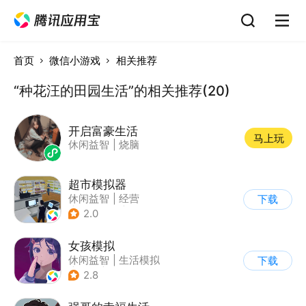
首页
微信小游戏
相关推荐
“种花汪的田园生活”的相关推荐(20)
开启富豪生活
马上玩
休闲益智
|
烧脑
超市模拟器
休闲益智
|
经营
下载
|
文字游戏
|
模拟
2.0
女孩模拟
休闲益智
|
生活模拟
下载
|
校园
|
卡通
2.8