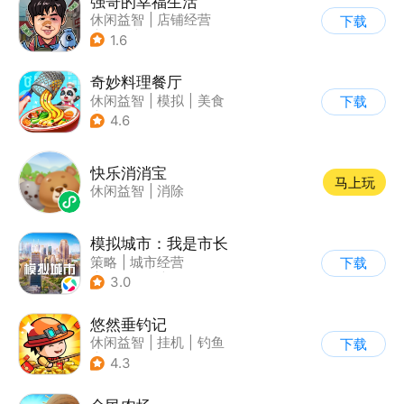
强哥的幸福生活
休闲益智
|
店铺经营
下载
|
卡通
|
Q版
1.6
奇妙料理餐厅
休闲益智
|
模拟
|
美食
下载
|
宝宝巴士
4.6
快乐消消宝
马上玩
休闲益智
|
消除
模拟城市：我是市长
策略
|
城市经营
下载
|
模拟城市
|
开放世界
3.0
悠然垂钓记
休闲益智
|
挂机
|
钓鱼
下载
|
积分网赚
4.3