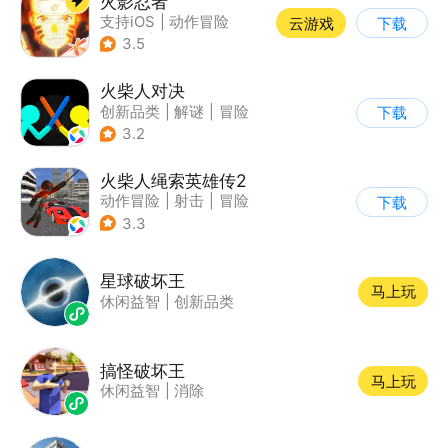
火影忍者
支持iOS
|
动作冒险
云游戏
下载
|
格斗
|
动漫改编
3.5
火柴人对决
创新品类
|
解谜
|
冒险
下载
|
挑战破纪录
3.2
火柴人绳索英雄传2
动作冒险
|
射击
|
冒险
下载
|
开放世界
3.3
星球破坏王
马上玩
休闲益智
|
创新品类
搞怪破坏王
马上玩
休闲益智
|
消除