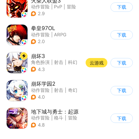
火柴人联盟3
动作冒险
|
PvP
|
冒险
下载
|
横版过关
2.9
拳皇97OL
动作冒险
|
ARPG
下载
|
奇幻
|
拳皇
2.0
崩坏3
角色扮演
|
射击
|
科幻
云游戏
下载
|
崩坏
4.3
崩坏学园2
动作冒险
|
射击
|
奇幻
下载
|
崩坏
4.0
地下城与勇士：起源
动作冒险
|
格斗
|
冒险
下载
|
地下城与勇士
4.8