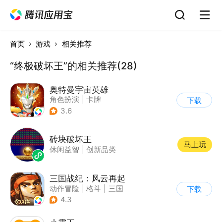
首页
游戏
相关推荐
“终极破坏王”的相关推荐(28)
奥特曼宇宙英雄
角色扮演
|
卡牌
下载
|
影视改编
|
奥特曼
3.6
砖块破坏王
马上玩
休闲益智
|
创新品类
三国战纪：风云再起
动作冒险
|
格斗
|
三国
下载
|
横版过关
4.3