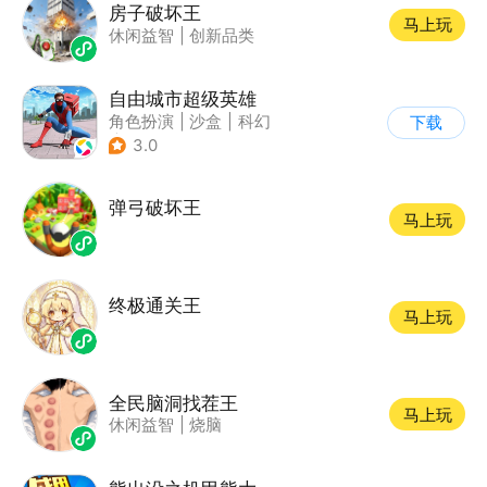
房子破坏王
马上玩
休闲益智
|
创新品类
自由城市超级英雄
角色扮演
|
沙盒
|
科幻
下载
|
开放世界
3.0
弹弓破坏王
马上玩
终极通关王
马上玩
全民脑洞找茬王
马上玩
休闲益智
|
烧脑