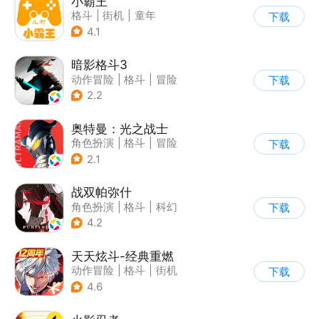
小霸王
格斗
|
街机
|
童年
下载
|
怀旧
4.1
暗影格斗3
动作冒险
|
格斗
|
冒险
下载
|
暗夜格斗
2.2
奥特曼：光之战士
角色扮演
|
格斗
|
冒险
下载
|
童年
2.1
战双帕弥什
角色扮演
|
格斗
|
科幻
下载
|
美少女
4.2
天天炫斗-经典重燃
动作冒险
|
格斗
|
街机
下载
|
动漫
4.6