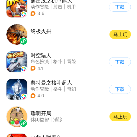
熊出没之机甲熊大
动作冒险
|
射击
|
机甲
下载
|
熊出没
3.6
终极火拼
马上玩
时空猎人
角色扮演
|
格斗
|
冒险
下载
|
时空猎人
4.1
奥特曼之格斗超人
动作冒险
|
格斗
|
奇幻
下载
|
奥特曼
4.0
聪明开局
马上玩
休闲益智
|
消除