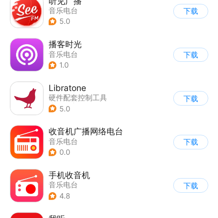
听见广播
音乐电台
下载
5.0
播客时光
音乐电台
下载
1.0
Libratone
硬件配套控制工具
下载
|
其他
|
音乐电台
5.0
收音机广播网络电台
音乐电台
下载
0.0
手机收音机
音乐电台
下载
4.8