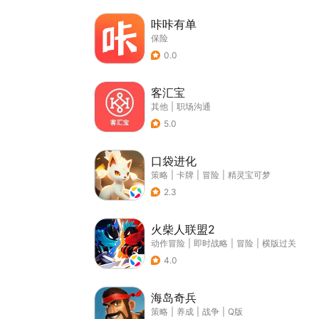
咔咔有单
保险
0.0
客汇宝
其他
|
职场沟通
5.0
口袋进化
策略
|
卡牌
|
冒险
|
精灵宝可梦
2.3
火柴人联盟2
动作冒险
|
即时战略
|
冒险
|
横版过关
4.0
海岛奇兵
策略
|
养成
|
战争
|
Q版