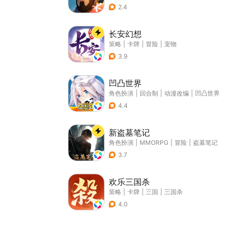
2.4
长安幻想
策略
|
卡牌
|
冒险
|
宠物
3.9
凹凸世界
角色扮演
|
回合制
|
动漫改编
|
凹凸世界
4.4
新盗墓笔记
角色扮演
|
MMORPG
|
冒险
|
盗墓笔记
3.7
欢乐三国杀
策略
|
卡牌
|
三国
|
三国杀
4.0