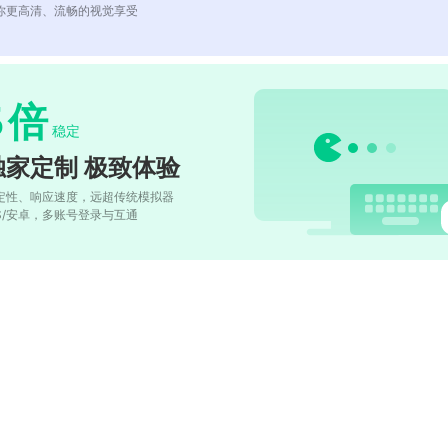
你更高清、流畅的视觉享受
5
倍
稳定
独家定制 极致体验
定性、响应速度，远超传统模拟器
OS/安卓，多账号登录与互通