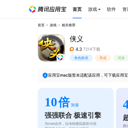
首页
游戏
软件
资
首页
游戏
相关推荐
侠义
4.3
7214下载
角色扮演
养成
武侠
应用宝mac版暂未适配该应用，可下载应用宝
10
倍
加速
强强联合 极速引擎
与intel合作，比传统模拟器快10倍
腾