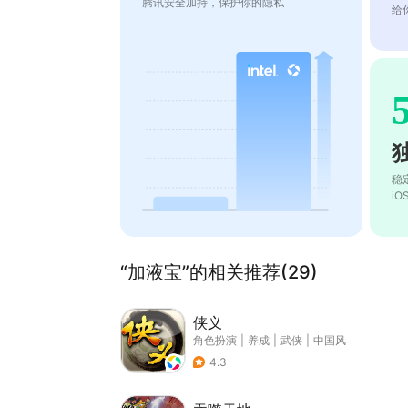
腾讯安全加持，保护你的隐私
给
稳
i
“加液宝”的相关推荐(29)
侠义
角色扮演
|
养成
|
武侠
|
中国风
4.3