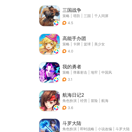
三国战争
策略
|
塔防
|
三国
|
千人同屏
4.5
高能手办团
策略
|
卡牌
|
篮球
|
美少女
4.0
我的勇者
策略
|
弹幕射击
|
地牢
|
中国风
3.1
航海日记2
角色扮演
|
经营
|
冒险
|
航海
3.6
斗罗大陆
角色扮演
|
即时战略
|
小说改编
|
斗罗大陆