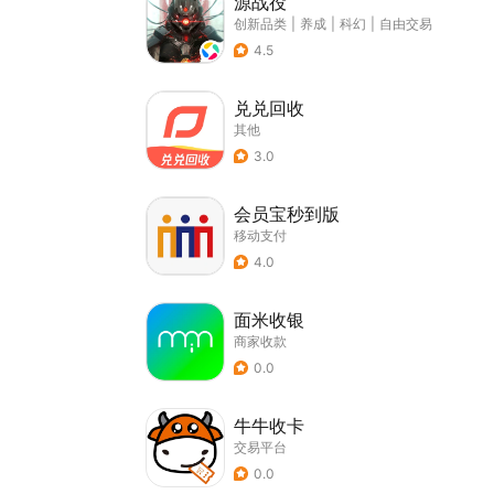
源战役
创新品类
|
养成
|
科幻
|
自由交易
4.5
兑兑回收
其他
3.0
会员宝秒到版
移动支付
4.0
面米收银
商家收款
0.0
牛牛收卡
交易平台
0.0