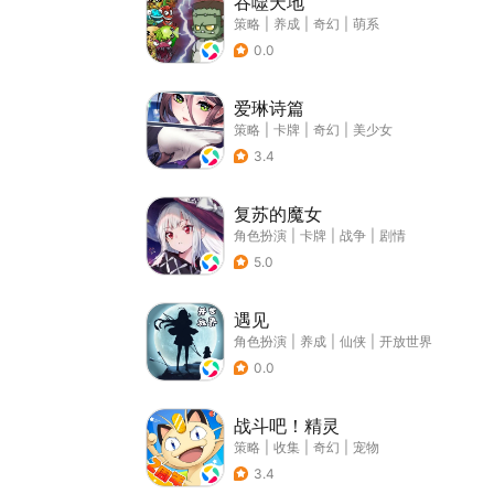
吞噬天地
策略
|
养成
|
奇幻
|
萌系
0.0
爱琳诗篇
策略
|
卡牌
|
奇幻
|
美少女
3.4
复苏的魔女
角色扮演
|
卡牌
|
战争
|
剧情
5.0
遇见
角色扮演
|
养成
|
仙侠
|
开放世界
0.0
战斗吧！精灵
策略
|
收集
|
奇幻
|
宠物
3.4