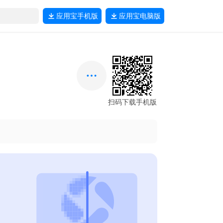
应用宝
手机版
应用宝
电脑版
扫码下载手机版