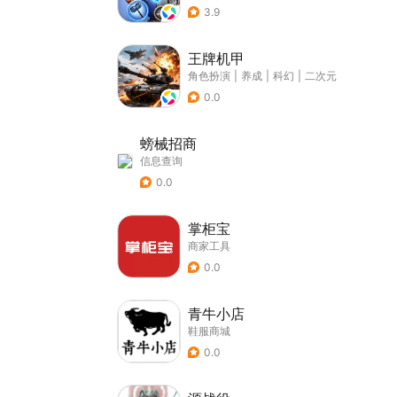
3.9
王牌机甲
角色扮演
|
养成
|
科幻
|
二次元
0.0
螃械招商
信息查询
0.0
掌柜宝
商家工具
0.0
青牛小店
鞋服商城
0.0