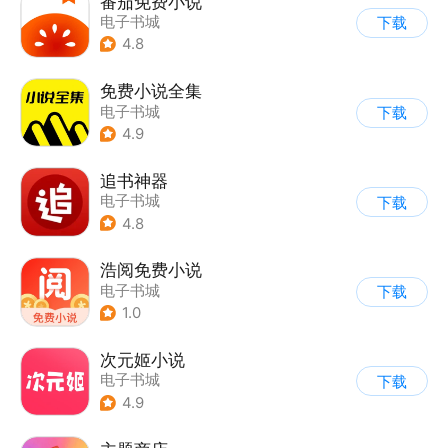
番茄免费小说
电子书城
下载
4.8
免费小说全集
电子书城
下载
4.9
追书神器
电子书城
下载
4.8
浩阅免费小说
电子书城
下载
1.0
次元姬小说
电子书城
下载
4.9