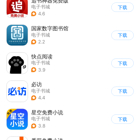
追书神器免费版
电子书城
下载
4.6
国家数字图书馆
电子书城
下载
2.2
快点阅读
电子书城
下载
3.9
必访
电子书城
下载
4.4
星空免费小说
电子书城
下载
3.8