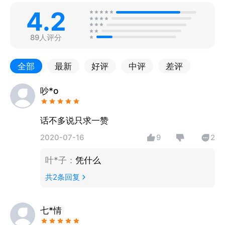
4.2
89人评分
全部
最新
好评
中评
差评
吵*o
话不多说只求一赞
2020-07-16
9
2
叶*子
：
凭什么
共
2
条回复
七*情