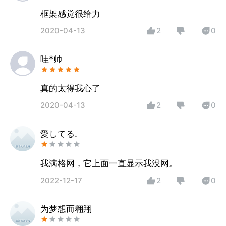
框架感觉很给力
2020-04-13
2
0
哇*帅
真的太得我心了
2020-04-13
2
0
愛してる.
我满格网，它上面一直显示我没网。
2022-12-17
2
0
为梦想而翱翔