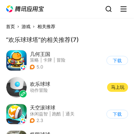
首页
游戏
相关推荐
“欢乐球球塔”的相关推荐(7)
几何王国
策略
|
卡牌
|
冒险
下载
|
学习教育
5.0
欢乐球球
马上玩
动作冒险
天空滚球球
休闲益智
|
跑酷
|
通关
下载
2.3