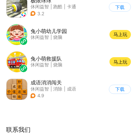
极限球球
休闲益智
|
跑酷
|
卡通
下载
3.2
兔小萌幼儿学园
马上玩
休闲益智
|
烧脑
兔小萌救援队
马上玩
休闲益智
|
烧脑
成语消消闯关
休闲益智
|
消除
|
成语
下载
4.9
联系我们