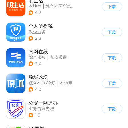
明生活
本地宝
|
综合社区/论坛
下载
4.2
个人所得税
政企业务
下载
2.3
南网在线
综合服务
|
充值缴费
下载
3.4
项城论坛
综合社区/论坛
|
本地宝
下载
4.0
公安一网通办
业务咨询办理
下载
|
政企业务
|
综合服务
1.9