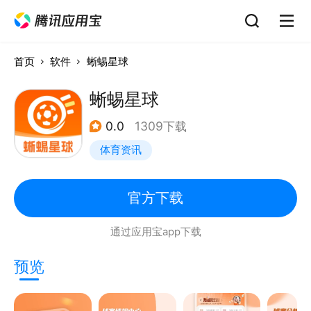
首页
软件
蜥蜴星球
蜥蜴星球
0.0
1309下载
体育资讯
官方下载
通过应用宝app下载
预览