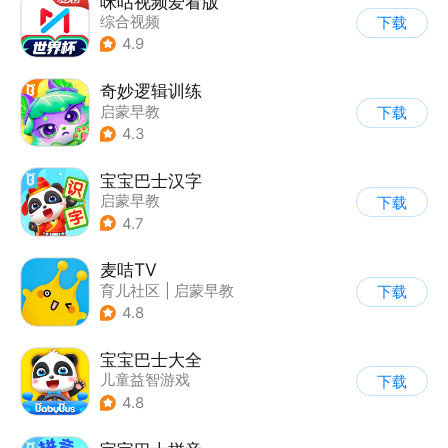
咪咕视频爱看版
综合视频
下载
4.9
奇妙逻辑训练
启蒙早教
下载
4.3
宝宝巴士汉字
启蒙早教
下载
4.7
麦咭TV
育儿社区
|
启蒙早教
下载
4.8
宝宝巴士大全
儿童益智游戏
下载
|
启蒙早教
4.8