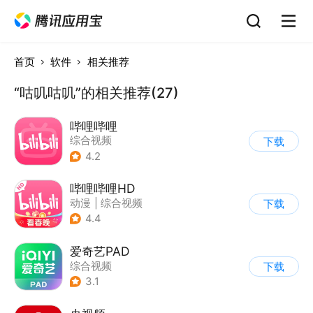
首页
软件
相关推荐
“咕叽咕叽”的相关推荐(27)
哔哩哔哩
综合视频
下载
4.2
哔哩哔哩HD
动漫
|
综合视频
下载
4.4
爱奇艺PAD
综合视频
下载
3.1