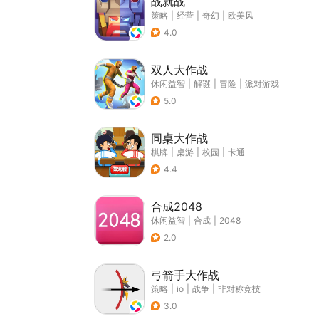
战就战
策略
|
经营
|
奇幻
|
欧美风
4.0
双人大作战
休闲益智
|
解谜
|
冒险
|
派对游戏
5.0
同桌大作战
棋牌
|
桌游
|
校园
|
卡通
4.4
合成2048
休闲益智
|
合成
|
2048
2.0
弓箭手大作战
策略
|
io
|
战争
|
非对称竞技
3.0