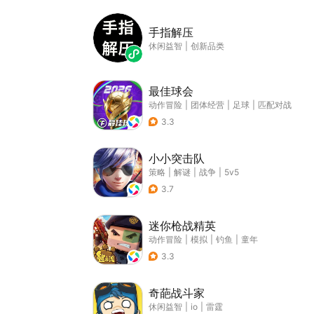
手指解压
休闲益智
|
创新品类
最佳球会
动作冒险
|
团体经营
|
足球
|
匹配对战
3.3
小小突击队
策略
|
解谜
|
战争
|
5v5
3.7
迷你枪战精英
动作冒险
|
模拟
|
钓鱼
|
童年
3.3
奇葩战斗家
休闲益智
|
io
|
雷霆