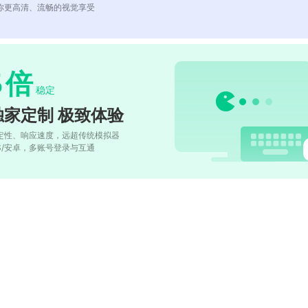
你更高清、流畅的视觉享受
5
倍
稳定
独家定制 极致体验
定性、响应速度，远超传统模拟器
OS/安卓，多账号登录与互通