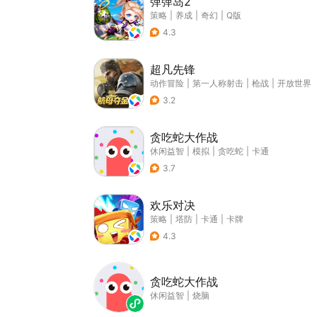
弹弹岛2
策略
|
养成
|
奇幻
|
Q版
4.3
超凡先锋
动作冒险
|
第一人称射击
|
枪战
|
开放世界
3.2
贪吃蛇大作战
休闲益智
|
模拟
|
贪吃蛇
|
卡通
3.7
欢乐对决
策略
|
塔防
|
卡通
|
卡牌
4.3
贪吃蛇大作战
休闲益智
|
烧脑