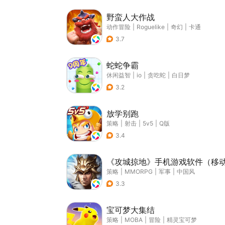
野蛮人大作战
动作冒险
|
Roguelike
|
奇幻
|
卡通
3.7
蛇蛇争霸
休闲益智
|
io
|
贪吃蛇
|
白日梦
3.2
放学别跑
策略
|
射击
|
5v5
|
Q版
3.4
《攻城掠地》手机游戏软件（移
策略
|
MMORPG
|
军事
|
中国风
3.3
宝可梦大集结
策略
|
MOBA
|
冒险
|
精灵宝可梦