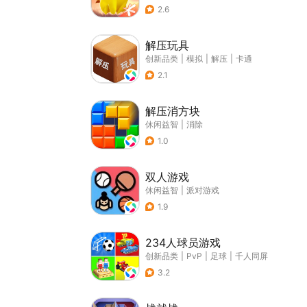
2.6
解压玩具
创新品类
|
模拟
|
解压
|
卡通
2.1
解压消方块
休闲益智
|
消除
1.0
双人游戏
休闲益智
|
派对游戏
1.9
234人球员游戏
创新品类
|
PvP
|
足球
|
千人同屏
3.2