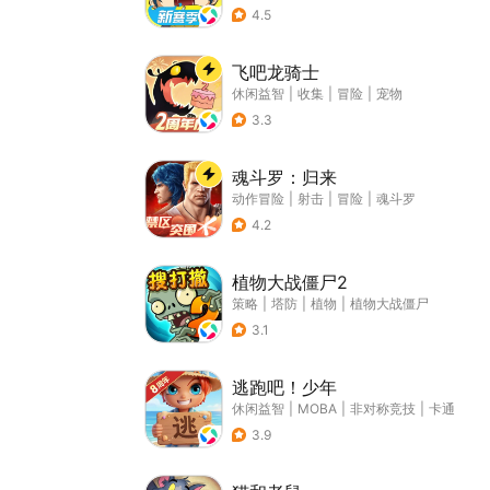
4.5
飞吧龙骑士
休闲益智
|
收集
|
冒险
|
宠物
3.3
魂斗罗：归来
动作冒险
|
射击
|
冒险
|
魂斗罗
4.2
植物大战僵尸2
策略
|
塔防
|
植物
|
植物大战僵尸
3.1
逃跑吧！少年
休闲益智
|
MOBA
|
非对称竞技
|
卡通
3.9