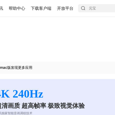
讯
帮助中心
下载客户端
开放平台
mac版发现更多应用
4K 240Hz
超清画质 超高帧率 极致视觉体验
讯独家智能音画调校技术