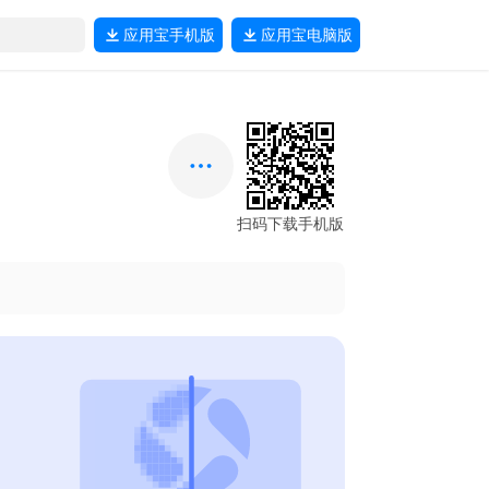
应用宝
手机版
应用宝
电脑版
扫码下载手机版