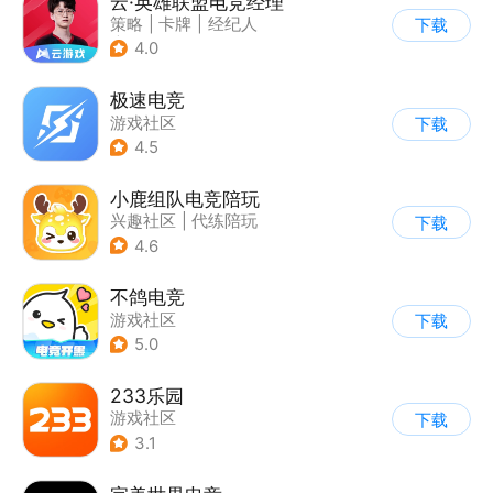
云·英雄联盟电竞经理
策略
|
卡牌
|
经纪人
下载
|
英雄联盟
4.0
极速电竞
游戏社区
下载
4.5
小鹿组队电竞陪玩
兴趣社区
|
代练陪玩
下载
4.6
不鸽电竞
游戏社区
下载
5.0
233乐园
游戏社区
下载
3.1