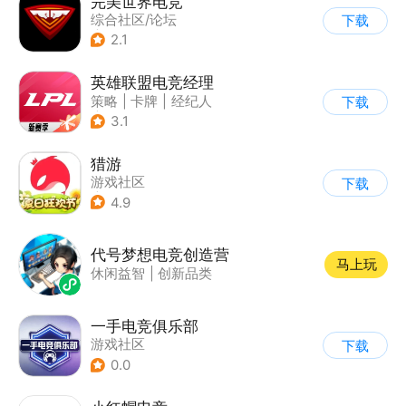
完美世界电竞
综合社区/论坛
下载
|
游戏直播
2.1
英雄联盟电竞经理
策略
|
卡牌
|
经纪人
下载
|
英雄联盟
3.1
猎游
游戏社区
下载
|
综合社区/论坛
4.9
代号梦想电竞创造营
马上玩
休闲益智
|
创新品类
一手电竞俱乐部
游戏社区
下载
0.0