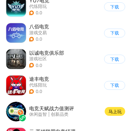
YU7电竞
代练陪玩
下载
0.0
八佰电竞
游戏交易
下载
0.0
以诚电竞俱乐部
游戏社区
下载
0.0
途丰电竞
代练陪玩
下载
0.0
电竞天赋战力值测评
马上玩
休闲益智
|
创新品类