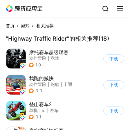
首页
游戏
相关推荐
“Highway Traffic Rider”的相关推荐(18)
摩托赛车超级联赛
动作冒险
|
竞速
下载
|
摩托车
|
挑战赛
1.0
我跑的贼快
动作冒险
|
跑酷
|
卡通
下载
3.0
登山赛车2
单机
|
io
|
赛车
下载
|
欧美风
3.1