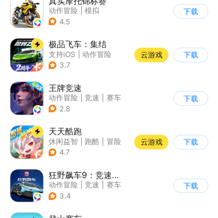
真实摩托锦标赛
动作冒险
|
模拟
下载
|
摩托车
|
写实
4.5
极品飞车：集结
支持iOS
|
动作冒险
云游戏
下载
|
竞速
|
赛车
3.7
王牌竞速
动作冒险
|
竞速
|
赛车
下载
|
漂移
2.8
天天酷跑
休闲益智
|
跑酷
|
冒险
云游戏
下载
|
萌系
4.7
狂野飙车9：竞速传奇
动作冒险
|
竞速
|
赛车
下载
|
狂野飙车
3.4