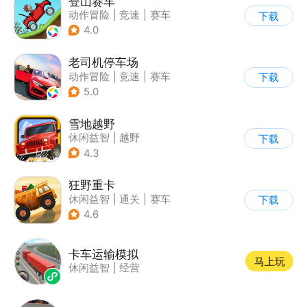
登山赛车
动作冒险
|
竞速
|
赛车
下载
|
卡通
4.0
老司机停车场
动作冒险
|
竞速
|
赛车
下载
|
写实
5.0
雪地越野
休闲益智
|
越野
下载
|
横版过关
4.3
狂野重卡
休闲益智
|
通关
|
赛车
下载
4.6
卡车运输模拟
马上玩
休闲益智
|
经营