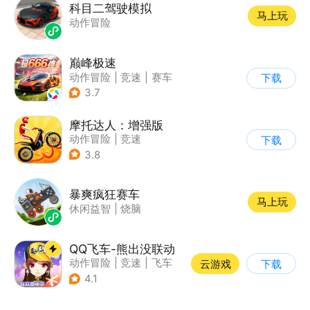
科目二驾驶模拟
马上玩
动作冒险
巅峰极速
动作冒险
|
竞速
|
赛车
下载
|
漂移
3.7
摩托达人：增强版
动作冒险
|
竞速
下载
|
摩托车
|
卡通
3.8
暴爽疯狂赛车
马上玩
休闲益智
|
烧脑
QQ飞车-熊出没联动
动作冒险
|
竞速
|
飞车
云游戏
下载
|
漂移
4.1