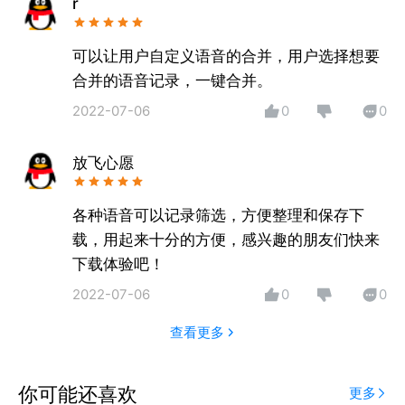
r
支持一键分享，高效传递语音信息。
可以让用户自定义语音的合并，用户选择想要
适用场景​​
① 职场人士——合并会议录音，整理重点内容，提高
合并的语音记录，一键合并。
工作效率
2022-07-06
0
0
② 学生党——剪辑课堂录音，合并重点讲解，复习更
高效
放飞心愿
③自媒体创作者——编辑配音素材，制作高质量音频
内容
各种语音可以记录筛选，方便整理和保存下
④社交达人——转发有趣语音，与好友分享精彩对话
载，用起来十分的方便，感兴趣的朋友们快来
下载体验吧！
2022-07-06
0
0
查看更多
你可能还喜欢
更多