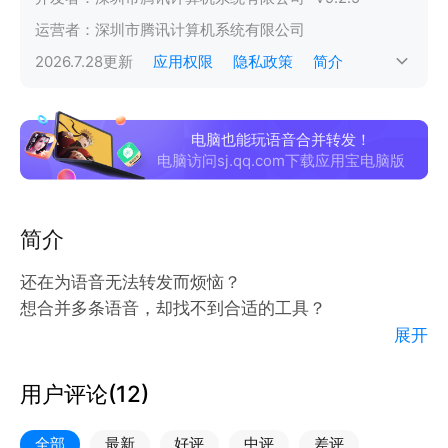
运营者：
深圳市腾讯计算机系统有限公司
2026.7.28
更新
应用权限
隐私政策
简介
电脑也能玩语音合并转发！
电脑访问sj.qq.com下载应用宝电脑版
简介
还在为语音无法转发而烦恼？
想合并多条语音，却找不到合适的工具？
展开
“语音合并转发”APP帮你解决所有音频处理需求！
用户评论(
12
)
●一键转发语音消息​​
支持语音消息的快速提取与转发，不再受平台限制。
全部
最新
好评
中评
差评