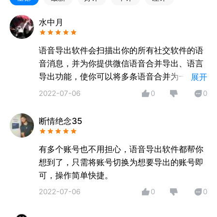
可导出为MP3、WAV等格式，方便分享到其他社交平
台或存储备份。
水中月
●智能音频剪辑​​
语音导出软件会扫描出你的所有社交软件的语
自由裁剪音频，去除多余部分，保留关键内容。
音消息，并为你提供微信语音合并导出、语言
支持淡入淡出、变速、降噪等专业级编辑功能，让语音
导出功能，使你可以将多条语音合并为一条语
展开
更清晰流畅。
音转发。
2022-07-06
0
0
●多段语音合并​​
断情绝念35
轻松拼接多条语音，生成完整音频文件，适合会议记
录、课程整理等场景。
可调整合并顺序，自定义间隔时间，让语音衔接更自
有多个账号也不用担心，语音导出软件都帮你
然。
想到了，只需将账号切换为想要导出的账号即
可，操作简单快捷。
●云端存储 & 多设备同步​​
2022-07-06
0
0
自动备份音频文件至云端，手机、电脑随时访问，避免
丢失重要录音。