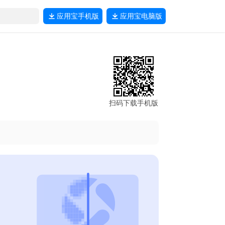
应用宝
手机版
应用宝
电脑版
扫码下载手机版