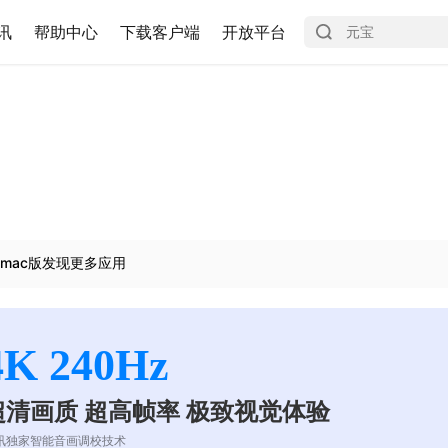
讯
帮助中心
下载客户端
开放平台
mac版发现更多应用
4K 240Hz
超清画质 超高帧率 极致视觉体验
讯独家智能音画调校技术