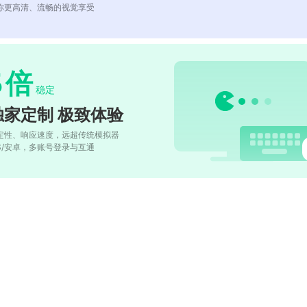
你更高清、流畅的视觉享受
5
倍
稳定
独家定制 极致体验
定性、响应速度，远超传统模拟器
OS/安卓，多账号登录与互通