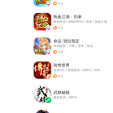
4.4
热血江湖：归来
角色扮演
|
MMORPG
|
武侠
|
热血江湖
3.0
命运-冠位指定
休闲益智
|
卡牌
|
传奇
|
命运
3.8
传奇世界
支持iOS
|
角色扮演
|
ARPG
|
传奇
4.3
武林秘籍
角色扮演
|
ARPG