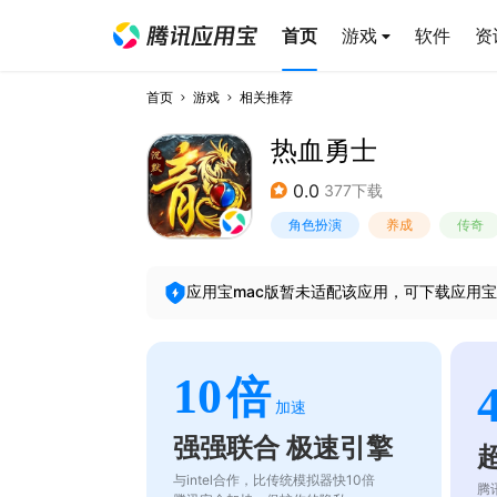
首页
游戏
软件
资
首页
游戏
相关推荐
热血勇士
0.0
377下载
角色扮演
养成
传奇
应用宝mac版暂未适配该应用，可下载应用宝
10
倍
加速
强强联合 极速引擎
与intel合作，比传统模拟器快10倍
腾