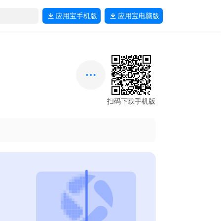
应用宝
手机版
应用宝
电脑版
扫码下载手机版