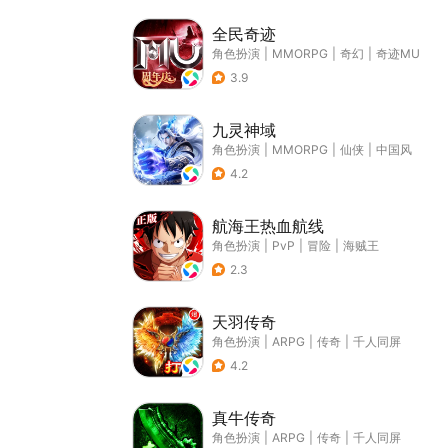
全民奇迹
角色扮演
|
MMORPG
|
奇幻
|
奇迹MU
3.9
九灵神域
角色扮演
|
MMORPG
|
仙侠
|
中国风
4.2
航海王热血航线
角色扮演
|
PvP
|
冒险
|
海贼王
2.3
天羽传奇
角色扮演
|
ARPG
|
传奇
|
千人同屏
4.2
真牛传奇
角色扮演
|
ARPG
|
传奇
|
千人同屏