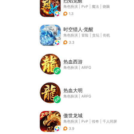
烈焰觉醒
角色扮演
|
PvP
|
魔法
|
烧脑
1.3
时空猎人·觉醒
角色扮演
|
冒险
|
贪玩
|
街机
3.3
热血西游
角色扮演
|
ARPG
热血大明
角色扮演
|
ARPG
傲世龙城
角色扮演
|
PvP
|
传奇
|
千人同屏
3.9