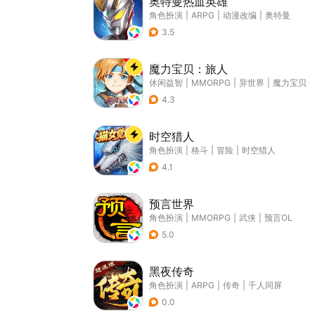
奥特曼热血英雄
角色扮演
|
ARPG
|
动漫改编
|
奥特曼
3.5
魔力宝贝：旅人
休闲益智
|
MMORPG
|
异世界
|
魔力宝贝
4.3
时空猎人
角色扮演
|
格斗
|
冒险
|
时空猎人
4.1
预言世界
角色扮演
|
MMORPG
|
武侠
|
预言OL
5.0
黑夜传奇
角色扮演
|
ARPG
|
传奇
|
千人同屏
0.0