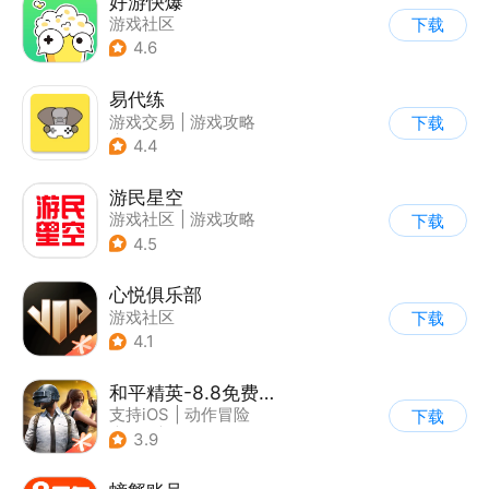
好游快爆
游戏社区
下载
4.6
易代练
游戏交易
|
游戏攻略
下载
|
游戏社区
4.4
游民星空
游戏社区
|
游戏攻略
下载
4.5
心悦俱乐部
游戏社区
下载
4.1
和平精英-8.8免费领20连抽
支持iOS
|
动作冒险
下载
|
PvP
|
枪战
3.9