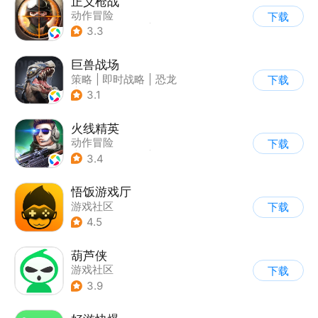
正义枪战
动作冒险
下载
|
第一人称射击
|
枪战
3.3
|
战术竞技
巨兽战场
策略
|
即时战略
|
恐龙
下载
|
卡牌
3.1
火线精英
动作冒险
下载
|
第一人称射击
|
枪战
3.4
|
写实
悟饭游戏厅
游戏社区
下载
4.5
葫芦侠
游戏社区
下载
3.9