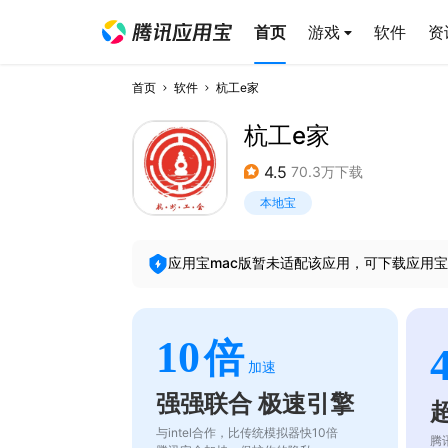
首页
游戏
软件
资
首页
软件
杭工e家
杭工e家
4.5
70.3万下载
本地宝
应用宝mac版暂未适配该应用，可下载应用宝
10
倍
加速
强强联合 极速引擎
与intel合作，比传统模拟器快10倍
腾