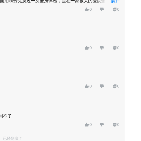
面用积分兑换过一次全身体检，是在一家很大的医院进行的体
展开
来以后整个人畅快多了，而且是积分兑换的，没有经济压力，
0
0
0
0
0
0
用不了
0
0
已经到底了