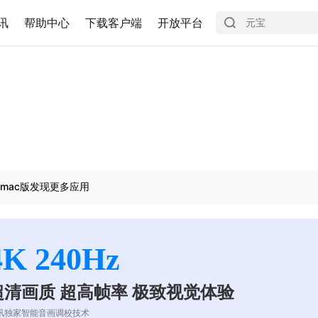
讯
帮助中心
下载客户端
开放平台
mac版发现更多应用
4K 240Hz
超清画质 超高帧率 极致视觉体验
讯独家智能音画调校技术