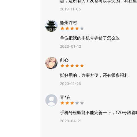
惠，是所有的工友都可以享受的，我在里
检，那阵子身体老是不舒服，检查结果出
2019-11-05
幸福感高很多。
徽州许村
单位把我的手机号弄错了怎么改
2023-01-12
剣心
挺好用的，办事方便，还有很多福利
2020-11-26
青*在
手机号检验能不能完善一下，170号段都
2020-04-21