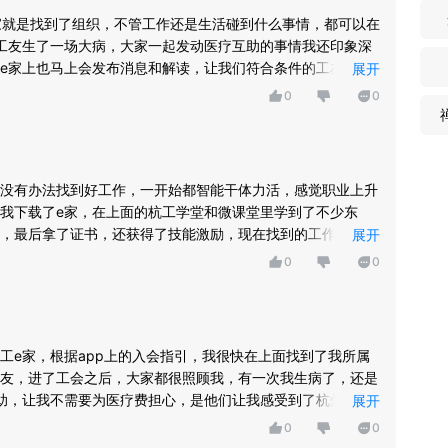
家就是找到了组织，不管工作还是生活碰到什么事情，都可以在
工友生了一场大病，大家一起发动医疗互助的事情我还印象深
e家上也马上会发布消息和解读，让我们符合条件的工友抓紧
展开
0
0
没有办法找到好工作，一开始都智能干体力活，感觉职业上升
我下载了e家，在上面的杭工学堂和微课堂里学到了不少东
，最后拿了证书，还获得了技能激励，现在找到的工作比之前
展开
有e家。
0
0
工e家，根据app上的入会指引，我很快在上面找到了我所属
友，进了工会之后，大家都很照顾我，有一次我生病了，还是
助，让我不需要为医疗费担心，是他们让我感受到了杭州的温
展开
0
0