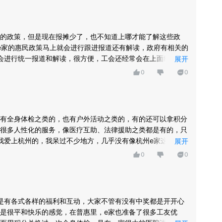
的政策，但是现在报摊少了，也不知道上哪才能了解这些政
e家的惠民政策马上就会进行跟进报道还有解读，政府有相关的
会进行统一报道和解读，很方便，工会还经常会在上面组织活
展开
我下班后的活动比以前多很多，社交圈也大了，在杭州终于有
0
0
有全身体检之类的，也有户外活动之类的，有的还可以拿积分
很多人性化的服务，像医疗互助、法律援助之类都是有的，只
我爱上杭州的，我呆过不少地方，几乎没有像杭州e家这样完善
展开
0
0
是有各式各样的福利和互动，大家不管有没有中奖都是开开心
是很平和快乐的感觉，在普惠里，e家也准备了很多工友优