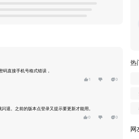
热
回密码直接手机号格式错误，
1
0
录就闪退。之前的版本点登录又提示要更新才能用。
0
0
网