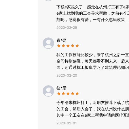
下载e家很久了，感觉在杭州打工有了e
e家上找到我的工会寻求帮助，之前有个
刻呢，感觉很有爱，一有什么惠民政策，
申请福利。
2020-02-29
青*甍
我的工作技能比较少，来了杭州之后一直
空间特别狭隘，每天都看不到未来，后来
西，还通过杭工报班学习了建筑理论知识
的好多了，是个技术岗，工资也高，还好
2020-02-20
祭*爱
今年刚来杭州打工，听朋友推荐下载了杭
的工会，然后入会了，我在杭州没什么朋
其中一个工友在e家上帮我申请的医疗互
暖，我的内心很感激。
2020-02-01