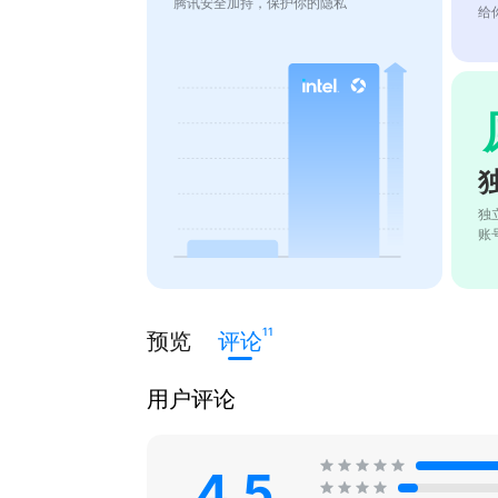
腾讯安全加持，保护你的隐私
给
独
账
11
预览
评论
用户评论
4.5