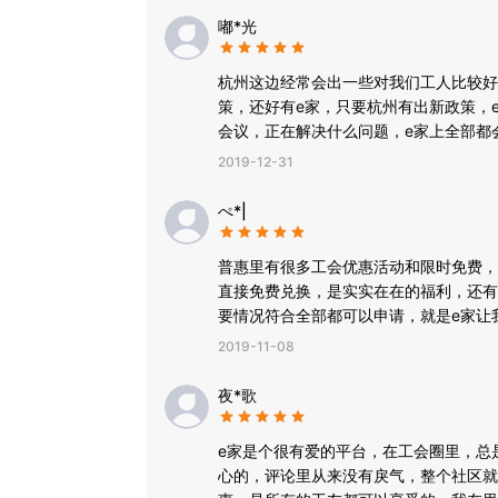
嘟*光
杭州这边经常会出一些对我们工人比较好
策，还好有e家，只要杭州有出新政策，
会议，正在解决什么问题，e家上全部都
动，像运动会什么的都是经常有的，现在
2019-12-31
了点归属感。
ぺ*|
普惠里有很多工会优惠活动和限时免费，
直接免费兑换，是实实在在的福利，还有
要情况符合全部都可以申请，就是e家让
的工会平台的。
2019-11-08
夜*歌
e家是个很有爱的平台，在工会圈里，总
心的，评论里从来没有戾气，整个社区就