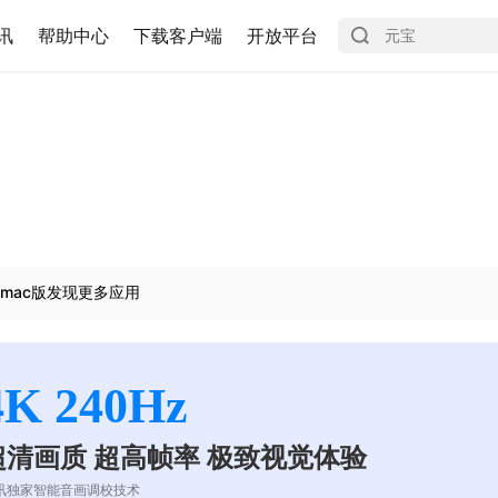
讯
帮助中心
下载客户端
开放平台
mac版发现更多应用
4K 240Hz
超清画质 超高帧率 极致视觉体验
讯独家智能音画调校技术