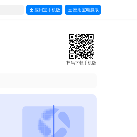
应用宝
手机版
应用宝
电脑版
扫码下载手机版