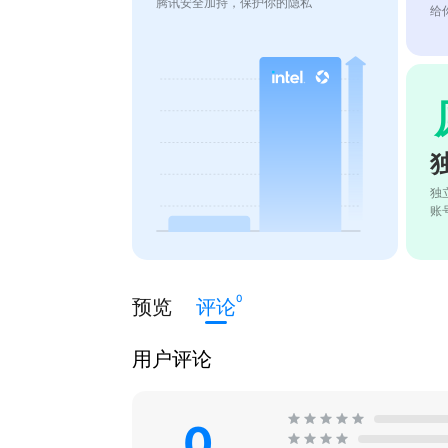
腾讯安全加持，保护你的隐私
给
独
账
0
预览
评论
用户评论
0