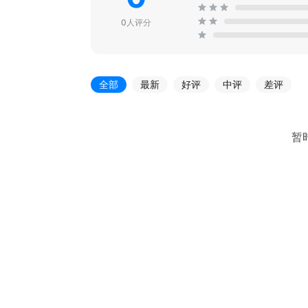
0人评分
全部
最新
好评
中评
差评