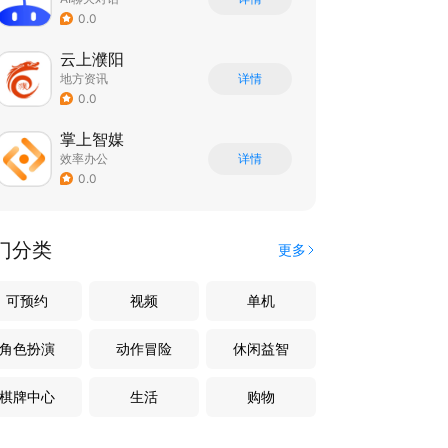
0.0
云上濮阳
地方资讯
详情
0.0
掌上智媒
效率办公
详情
0.0
门分类
更多
可预约
视频
单机
角色扮演
动作冒险
休闲益智
棋牌中心
生活
购物