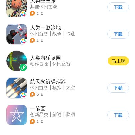
人类叠叠乐
其他休闲游戏
下载
0.0
人类一败涂地
休闲益智
|
战争
|
卡通
下载
0.0
人类游乐场园
马上玩
动作冒险
|
休闲益智
航天火箭模拟器
休闲益智
|
模拟
|
太空
下载
|
载具模拟
2.6
一笔画
创新品类
|
解谜
|
脑洞
下载
|
Q版
0.0