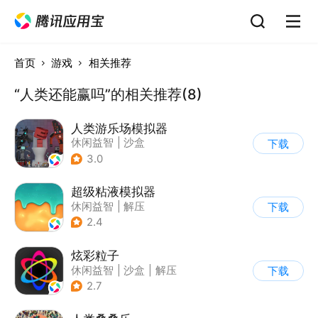
首页
游戏
相关推荐
“人类还能赢吗”的相关推荐(8)
人类游乐场模拟器
休闲益智
|
沙盒
下载
3.0
超级粘液模拟器
休闲益智
|
解压
下载
2.4
炫彩粒子
休闲益智
|
沙盒
|
解压
下载
|
治愈
2.7