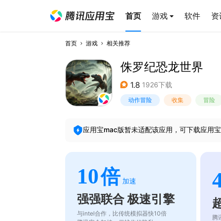
首页
游戏
软件
资
首页
游戏
相关推荐
侏罗纪恐龙世界
1.8
1926下载
动作冒险
收集
冒险
应用宝mac版暂未适配该应用，可下载应用宝
10
倍
加速
强强联合 极速引擎
与intel合作，比传统模拟器快10倍
腾