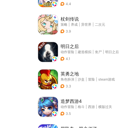
4.4
杖剑传说
策略
|
养成
|
异世界
|
二次元
3.9
明日之后
动作冒险
|
建造模拟
|
丧尸
|
明日之后
4.1
英勇之地
角色扮演
|
沙盒
|
冒险
|
steam游戏
3.3
造梦西游4
动作冒险
|
格斗
|
西游
|
横版过关
3.5