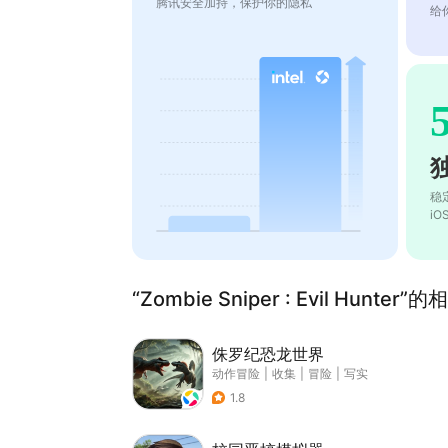
腾讯安全加持，保护你的隐私
给
稳
i
“Zombie Sniper : Evil Hunter
侏罗纪恐龙世界
动作冒险
|
收集
|
冒险
|
写实
1.8