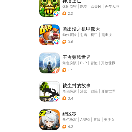
神庙逃亡
休闲益智
|
跑酷
|
欧美风
|
创梦天地
2.3
熊出没之机甲熊大
动作冒险
|
射击
|
机甲
|
熊出没
3.6
王者荣耀世界
角色扮演
|
PvP
|
冒险
|
开放世界
1.7
被尘封的故事
角色扮演
|
沙盒
|
冒险
|
开放世界
3.4
绝区零
角色扮演
|
ARPG
|
冒险
|
美少女
4.2