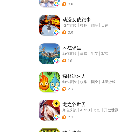
3.6
动漫女孩跑步
动作冒险
|
模拟
|
冒险
|
日系
0.0
木筏求生
动作冒险
|
建造
|
生存
|
写实
1.9
森林冰火人
动作冒险
|
收集
|
探险
|
儿童游戏
2.3
龙之谷世界
角色扮演
|
ARPG
|
奇幻
|
开放世界
2.3