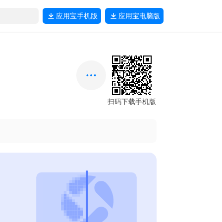
应用宝
手机版
应用宝
电脑版
扫码下载手机版