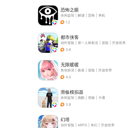
恐怖之眼
休闲益智
|
解谜
|
恐怖
|
单机
1.2
都市侠客
动作冒险
|
第一人称射击
|
冒险
|
开放世界
3.6
无限暖暖
角色扮演
|
换装
|
冒险
|
开放世界
4.0
滑板模拟器
休闲益智
|
跑酷
|
滑板
|
卡通
3.8
幻塔
动作冒险
|
ARPG
|
奇幻
|
开放世界