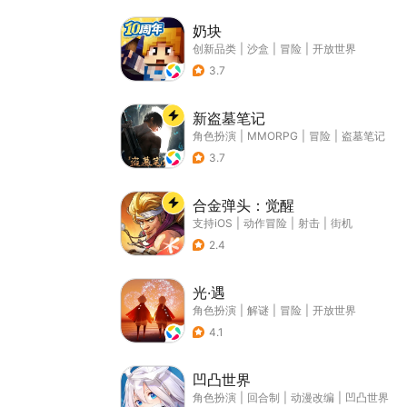
奶块
创新品类
|
沙盒
|
冒险
|
开放世界
3.7
新盗墓笔记
角色扮演
|
MMORPG
|
冒险
|
盗墓笔记
3.7
合金弹头：觉醒
支持iOS
|
动作冒险
|
射击
|
街机
2.4
光·遇
角色扮演
|
解谜
|
冒险
|
开放世界
4.1
凹凸世界
角色扮演
|
回合制
|
动漫改编
|
凹凸世界