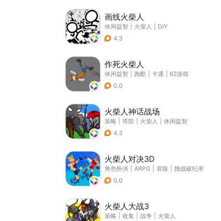
画线火柴人
休闲益智
|
火柴人
|
DIY
4.3
作死火柴人
休闲益智
|
跑酷
|
卡通
|
62游戏
0.0
火柴人神话战场
策略
|
塔防
|
火柴人
|
休闲益智
4.3
火柴人对决3D
角色扮演
|
ARPG
|
冒险
|
挑战破纪录
0.0
火柴人大战3
策略
|
收集
|
战争
|
火柴人