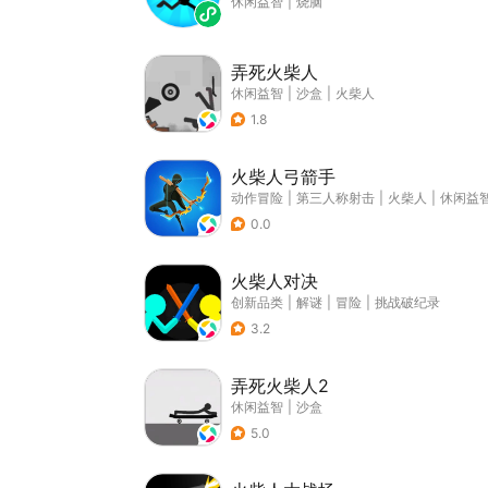
休闲益智
|
烧脑
弄死火柴人
休闲益智
|
沙盒
|
火柴人
1.8
火柴人弓箭手
动作冒险
|
第三人称射击
|
火柴人
|
休闲益
0.0
火柴人对决
创新品类
|
解谜
|
冒险
|
挑战破纪录
3.2
弄死火柴人2
休闲益智
|
沙盒
5.0