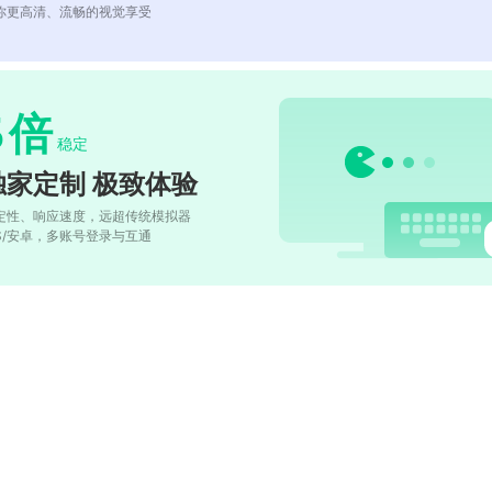
你更高清、流畅的视觉享受
5
倍
稳定
独家定制 极致体验
定性、响应速度，远超传统模拟器
OS/安卓，多账号登录与互通