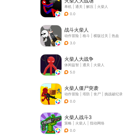
火柴人大战场
单机
|
通关
|
解压
|
火柴人
0.0
战斗火柴人
动作冒险
|
格斗
|
横版过关
|
热血
3.0
火柴人大战争
休闲益智
|
通关
|
火柴人
5.0
火柴人僵尸突袭
动作冒险
|
塔防
|
丧尸
|
挑战破纪录
0.0
火柴人战斗3
策略
|
火柴人
|
指动网络
0.0