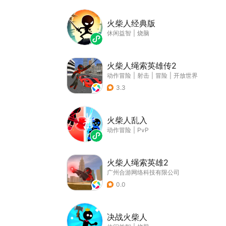
火柴人经典版
休闲益智
|
烧脑
火柴人绳索英雄传2
动作冒险
|
射击
|
冒险
|
开放世界
3.3
火柴人乱入
动作冒险
|
PvP
火柴人绳索英雄2
广州合游网络科技有限公司
0.0
决战火柴人