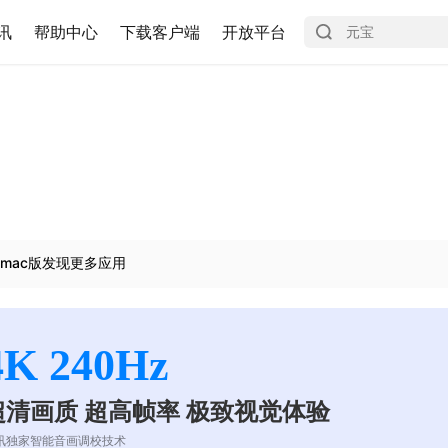
讯
帮助中心
下载客户端
开放平台
mac版发现更多应用
4K 240Hz
超清画质 超高帧率 极致视觉体验
讯独家智能音画调校技术