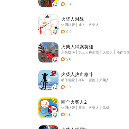
3.4
火柴人对战
休闲益智
|
通关
|
火柴人
0.0
火柴人绳索英雄
角色扮演
|
第三人称射击
|
火柴人
|
动作冒
2.6
火柴人热血格斗
动作冒险
|
格斗
|
冒险
|
火柴人
1.0
画个火柴人2
休闲益智
|
冒险
|
火柴人
|
单机
1.8