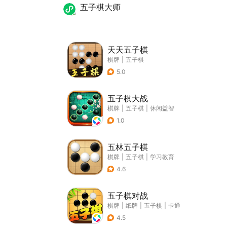
五子棋大师
天天五子棋
棋牌
|
五子棋
5.0
五子棋大战
棋牌
|
五子棋
|
休闲益智
1.0
五林五子棋
棋牌
|
五子棋
|
学习教育
4.6
五子棋对战
棋牌
|
纸牌
|
五子棋
|
卡通
4.5