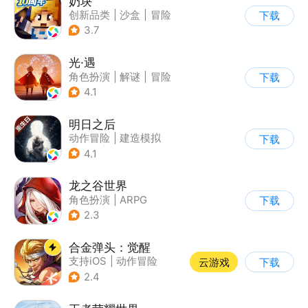
奶块
创新品类
|
沙盒
|
冒险
下载
|
开放世界
3.7
光·遇
角色扮演
|
解谜
|
冒险
下载
|
开放世界
4.1
明日之后
动作冒险
|
建造模拟
下载
|
丧尸
|
明日之后
4.1
龙之谷世界
角色扮演
|
ARPG
下载
|
奇幻
|
开放世界
2.3
合金弹头：觉醒
支持iOS
|
动作冒险
云游戏
下载
|
射击
|
街机
2.4