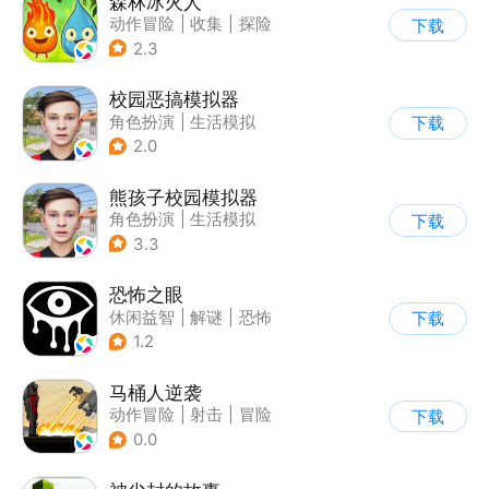
森林冰火人
动作冒险
|
收集
|
探险
下载
|
儿童游戏
2.3
校园恶搞模拟器
角色扮演
|
生活模拟
下载
|
写实
2.0
熊孩子校园模拟器
角色扮演
|
生活模拟
下载
|
写实
3.3
恐怖之眼
休闲益智
|
解谜
|
恐怖
下载
|
单机
1.2
马桶人逆袭
动作冒险
|
射击
|
冒险
下载
|
像素风
0.0