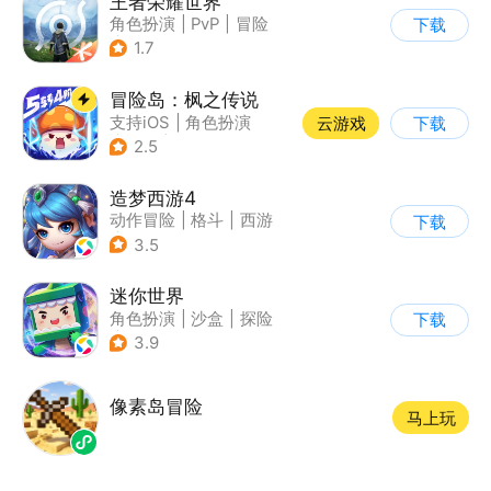
王者荣耀世界
角色扮演
|
PvP
|
冒险
下载
|
开放世界
1.7
冒险岛：枫之传说
支持iOS
|
角色扮演
云游戏
下载
|
放置
|
冒险
2.5
造梦西游4
动作冒险
|
格斗
|
西游
下载
|
横版过关
3.5
迷你世界
角色扮演
|
沙盒
|
探险
下载
|
我的世界
3.9
像素岛冒险
马上玩