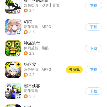
被尘封的故事
角色扮演
|
沙盒
|
冒险
下载
|
开放世界
3.4
幻塔
动作冒险
|
ARPG
下载
|
奇幻
|
开放世界
3.6
神庙逃亡
休闲益智
|
跑酷
下载
|
欧美风
|
创梦天地
2.3
绝区零
角色扮演
|
ARPG
云游戏
下载
|
冒险
|
美少女
4.2
都市侠客
动作冒险
下载
|
第一人称射击
|
冒险
3.6
|
开放世界