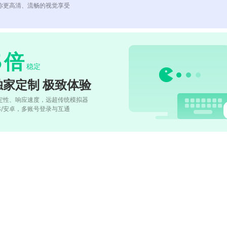
你更高清、流畅的视觉享受
5
倍
稳定
独家定制 极致体验
定性、响应速度，远超传统模拟器
OS/安卓，多账号登录与互通