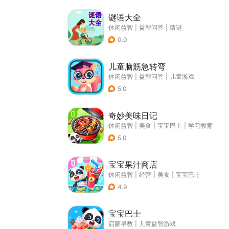
谜语大全
休闲益智
|
益智问答
|
猜谜
0.0
儿童脑筋急转弯
休闲益智
|
益智问答
|
儿童游戏
5.0
奇妙美味日记
休闲益智
|
美食
|
宝宝巴士
|
学习教育
5.0
宝宝果汁商店
休闲益智
|
经营
|
美食
|
宝宝巴士
4.9
宝宝巴士
启蒙早教
|
儿童益智游戏