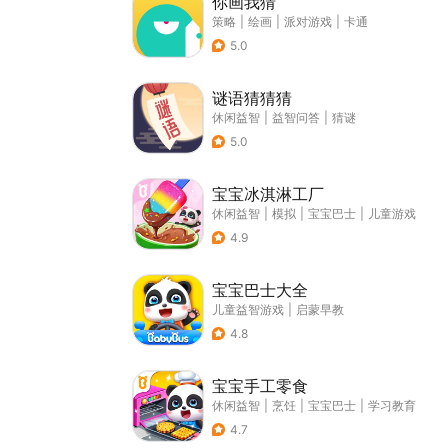
你画我猜
策略
|
绘画
|
派对游戏
|
卡通
5.0
谜语猜猜猜
休闲益智
|
益智问答
|
猜谜
5.0
宝宝冰淇淋工厂
休闲益智
|
模拟
|
宝宝巴士
|
儿童游戏
4.9
宝宝巴士大全
儿童益智游戏
|
启蒙早教
4.8
宝宝手工零食
休闲益智
|
烹饪
|
宝宝巴士
|
学习教育
4.7