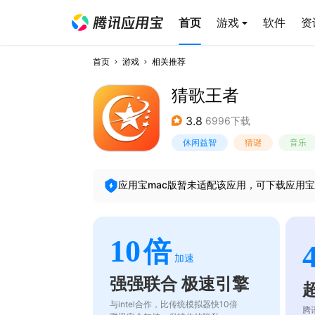
首页
游戏
软件
资
首页
游戏
相关推荐
猜歌王者
3.8
6996下载
休闲益智
猜谜
音乐
应用宝mac版暂未适配该应用，可下载应用宝
10
倍
加速
强强联合 极速引擎
与intel合作，比传统模拟器快10倍
腾