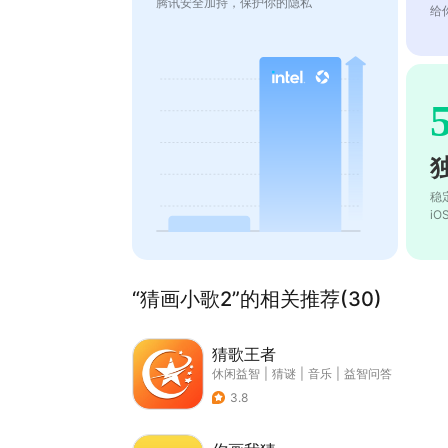
腾讯安全加持，保护你的隐私
给
稳
i
“猜画小歌2”的相关推荐(30)
猜歌王者
休闲益智
|
猜谜
|
音乐
|
益智问答
3.8