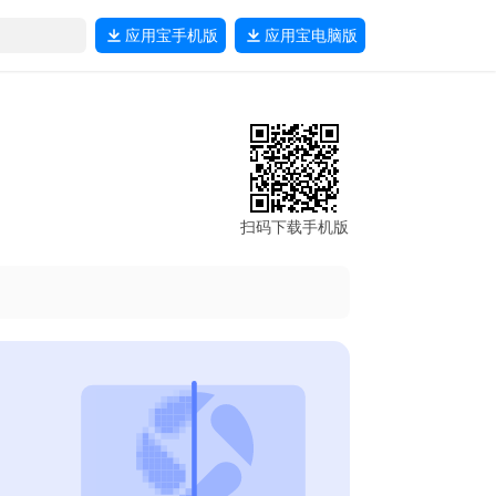
应用宝
手机版
应用宝
电脑版
扫码下载手机版