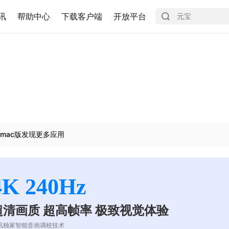
讯
帮助中心
下载客户端
开放平台
mac版发现更多应用
4K 240Hz
超清画质 超高帧率 极致视觉体验
讯独家智能音画调校技术