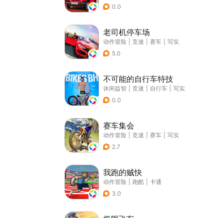
0.0
老司机停车场
动作冒险
|
竞速
|
赛车
|
写实
5.0
不可能的自行车特技
休闲益智
|
竞速
|
自行车
|
写实
0.0
赛车集会
动作冒险
|
竞速
|
赛车
|
写实
2.7
我跑的贼快
动作冒险
|
跑酷
|
卡通
3.0