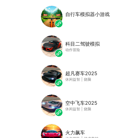
自行车模拟器小游戏
科目二驾驶模拟
动作冒险
超凡赛车2025
休闲益智
|
烧脑
空中飞车2025
休闲益智
|
烧脑
火力飙车