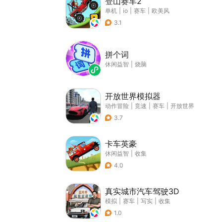
登山赛车2
单机
|
io
|
赛车
|
欧美风
3.1
拼个词
休闲益智
|
烧脑
开放世界模拟器
动作冒险
|
竞速
|
赛车
|
开放世界
3.7
卡车英豪
休闲益智
|
收集
4.0
真实城市汽车驾驶3D
模拟
|
赛车
|
写实
|
收集
1.0