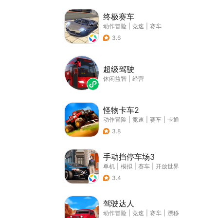
终极赛车
动作冒险
|
竞速
|
赛车
3.6
超级驾驶
休闲益智
|
经营
怪物卡车2
动作冒险
|
竞速
|
赛车
|
卡通
3.8
手动挡停车场3
单机
|
模拟
|
赛车
|
开放世界
3.4
驾驶达人
动作冒险
|
竞速
|
赛车
|
漂移