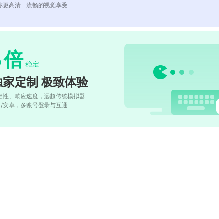
你更高清、流畅的视觉享受
5
倍
稳定
独家定制 极致体验
定性、响应速度，远超传统模拟器
OS/安卓，多账号登录与互通