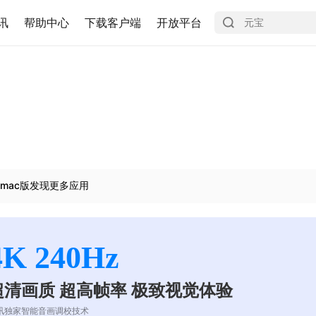
讯
帮助中心
下载客户端
开放平台
mac版发现更多应用
4K 240Hz
超清画质 超高帧率 极致视觉体验
讯独家智能音画调校技术