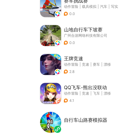
赛车挑战赛
动作冒险
|
载具模拟
|
汽车
|
写实
0.0
山地自行车下坡赛
广州合游网络科技有限公司
0.0
王牌竞速
动作冒险
|
竞速
|
赛车
|
漂移
2.8
QQ飞车-熊出没联动
动作冒险
|
竞速
|
飞车
|
漂移
4.1
自行车山路赛模拟器