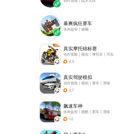
动作冒险
|
战术竞技
暴爽疯狂赛车
休闲益智
|
烧脑
真实摩托锦标赛
动作冒险
|
模拟
|
摩托车
|
写实
4.5
真实驾驶模拟
动作冒险
|
模拟
|
赛车
|
漂移
2.7
飙速车神
休闲益智
|
跑酷
|
赛车
|
漂移
1.0