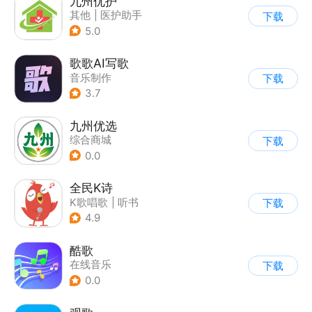
九州优护
其他
|
医护助手
下载
5.0
歌歌AI写歌
音乐制作
下载
3.7
九州优选
综合商城
下载
0.0
全民K诗
K歌唱歌
|
听书
下载
4.9
酷歌
在线音乐
下载
0.0