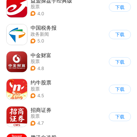
益盟操盘手经典版
股票
下载
4.0
中国税务报
政务新闻
下载
5.0
中金财富
股票
下载
4.8
约牛股票
股票
下载
4.5
招商证券
股票
下载
4.7