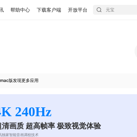
讯
帮助中心
下载客户端
开放平台
mac版发现更多应用
4K 240Hz
超清画质 超高帧率 极致视觉体验
讯独家智能音画调校技术