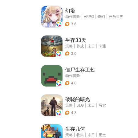
幻塔
动作冒险
|
ARPG
|
奇幻
|
开放世界
3.6
生存33天
策略
|
养成
|
末日
|
卡通
3.0
僵尸生存工艺
动作冒险
4.0
破晓的曙光
策略
|
SLG
|
末日
|
写实
4.3
生存几何
策略
|
收集
|
末日
|
废土