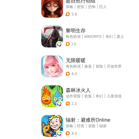
超自然行动组
策略
|
密室
|
恐怖
|
巨人
3.6
黎明生存
角色扮演
|
MMORPG
|
奇幻
|
废土
1.0
无限暖暖
角色扮演
|
换装
|
冒险
|
开放世界
4.0
森林冰火人
动作冒险
|
收集
|
奇幻
|
儿童游戏
2.3
辐射：避难所Online
策略
|
经营
|
冒险
|
辐射
4.5