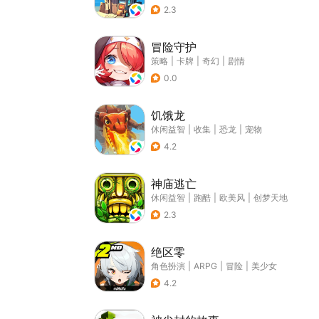
2.3
冒险守护
策略
|
卡牌
|
奇幻
|
剧情
0.0
饥饿龙
休闲益智
|
收集
|
恐龙
|
宠物
4.2
神庙逃亡
休闲益智
|
跑酷
|
欧美风
|
创梦天地
2.3
绝区零
角色扮演
|
ARPG
|
冒险
|
美少女
4.2