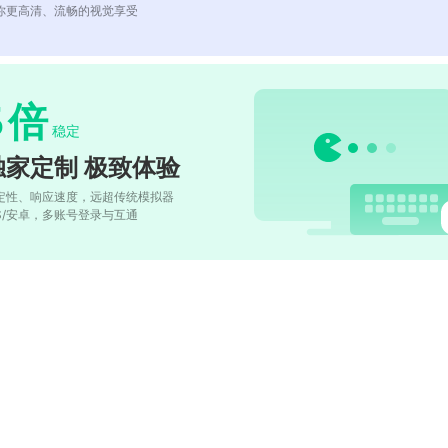
你更高清、流畅的视觉享受
5
倍
稳定
独家定制 极致体验
定性、响应速度，远超传统模拟器
OS/安卓，多账号登录与互通