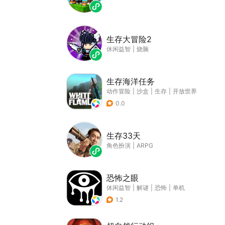
生存大冒险2
休闲益智
|
烧脑
生存海洋任务
动作冒险
|
沙盒
|
生存
|
开放世界
0.0
生存33天
角色扮演
|
ARPG
恐怖之眼
休闲益智
|
解谜
|
恐怖
|
单机
1.2