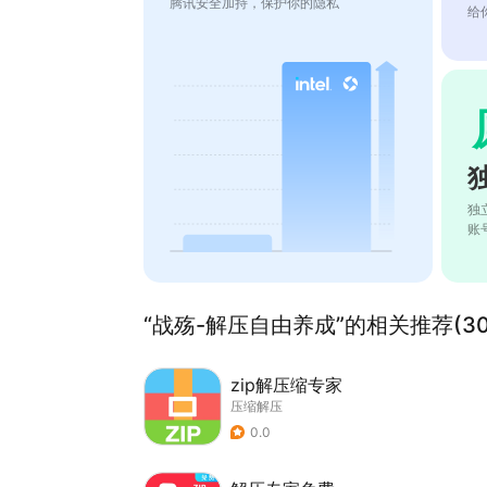
腾讯安全加持，保护你的隐私
给
独
账
“战殇-解压自由养成”的相关推荐(30
zip解压缩专家
压缩解压
0.0