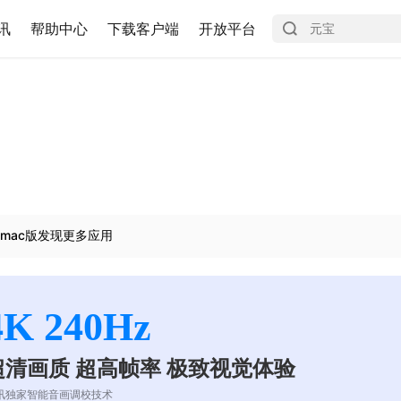
讯
帮助中心
下载客户端
开放平台
mac版发现更多应用
4K 240Hz
超清画质 超高帧率 极致视觉体验
讯独家智能音画调校技术