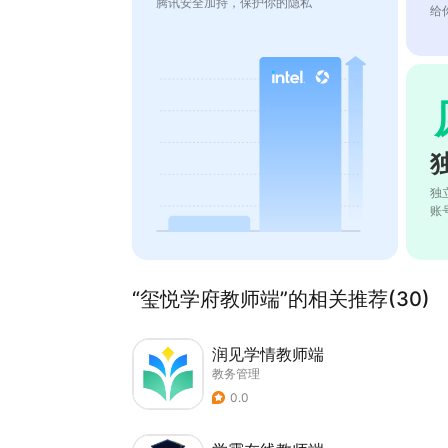
腾讯安全加持，保护你的隐私
给
独
账
“玺悦学府教师端”的相关推荐(30)
润见学情教师端
教务管理
0.0