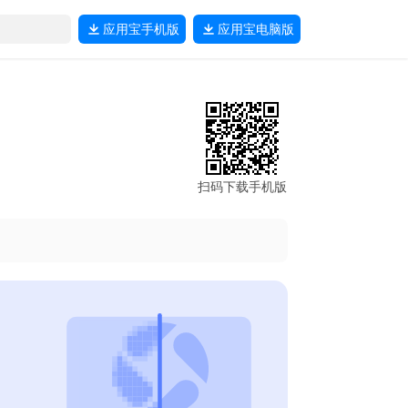
应用宝
手机版
应用宝
电脑版
扫码下载手机版