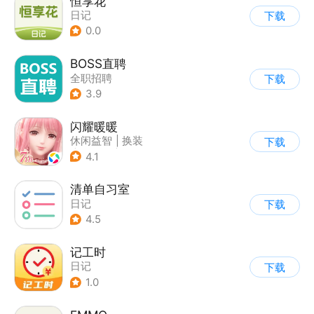
恒享花
日记
下载
0.0
BOSS直聘
全职招聘
下载
3.9
闪耀暖暖
休闲益智
|
换装
下载
|
美少女
|
二次元
4.1
清单自习室
日记
下载
4.5
记工时
日记
下载
1.0