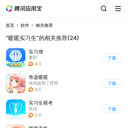
首页
软件
相关推荐
“暖暖实习生”的相关推荐(24)
实习僧
兼职
下载
4.3
奇迹暖暖
休闲益智
|
经营
下载
|
美少女
|
动漫
4.5
实习生模考
简历
下载
0.0