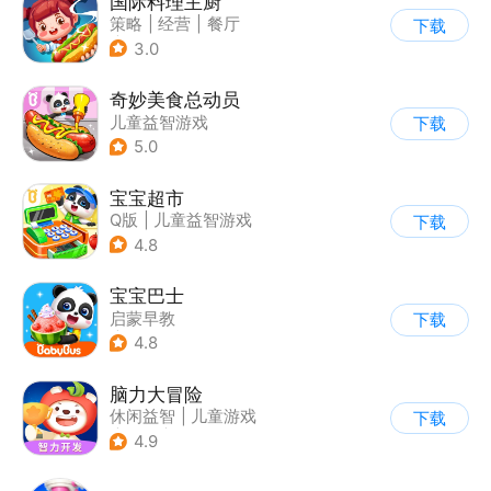
国际料理主厨
策略
|
经营
|
餐厅
下载
|
学习教育
3.0
奇妙美食总动员
儿童益智游戏
下载
5.0
宝宝超市
Q版
|
儿童益智游戏
下载
4.8
宝宝巴士
启蒙早教
下载
|
儿童益智游戏
4.8
脑力大冒险
休闲益智
|
儿童游戏
下载
|
卡通
|
学习教育
4.9