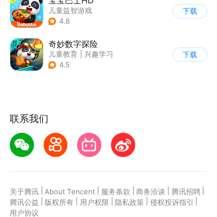
宝宝巴士HD
儿童益智游戏
下载
|
启蒙早教
4.8
奇妙数字探险
儿童教育
|
兴趣学习
下载
|
儿童益智游戏
4.5
联系我们
|
|
|
|
|
关于腾讯
About Tencent
服务条款
商务洽谈
腾讯招聘
|
|
|
|
|
腾讯公益
版权所有
用户权限
隐私政策
侵权投诉指引
用户协议