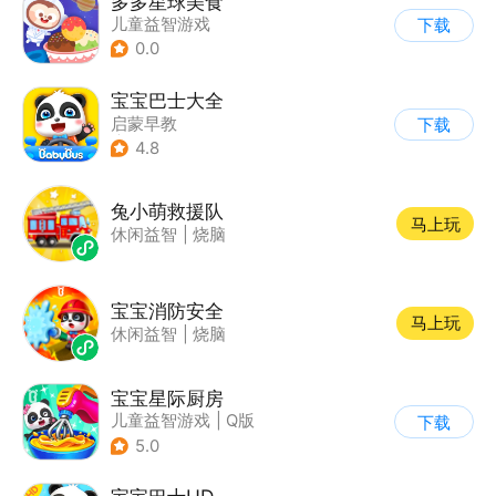
多多星球美食
儿童益智游戏
下载
0.0
宝宝巴士大全
启蒙早教
下载
|
儿童益智游戏
4.8
兔小萌救援队
马上玩
休闲益智
|
烧脑
宝宝消防安全
马上玩
休闲益智
|
烧脑
宝宝星际厨房
儿童益智游戏
|
Q版
下载
5.0