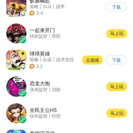
蚁族崛起
策略
|
SLG
|
战争
下载
|
卡通
3.4
一起来开门
马上玩
休闲益智
|
塔防
球球英雄
策略
|
合成
|
战术竞技
云游戏
下载
|
创酷
2.2
恐龙大炮
马上玩
休闲益智
|
消除
全民主公H5
马上玩
休闲益智
|
经营