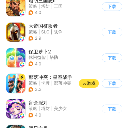
塔防三国志II
策略
|
塔防
|
三国
下载
|
卡通
4.0
大帝国征服者
策略
|
SLG
|
战争
下载
|
帝国时代
2.9
保卫萝卜2
休闲益智
|
塔防
下载
|
保卫萝卜
|
凯罗天下
4.0
部落冲突：皇室战争
策略
|
卡牌
|
部落冲突
云游戏
下载
|
卡通
3.3
盲盒派对
策略
|
塔防
|
美少女
下载
|
卡通
4.0