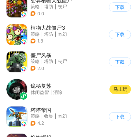
变异植物大战僵尸
策略
|
塔防
|
丧尸
下载
|
卡通
0.0
植物大战僵尸3
策略
|
塔防
|
奇幻
下载
|
开放世界
1.8
僵尸风暴
策略
|
塔防
|
丧尸
下载
|
卡通
2.0
诡秘复苏
马上玩
休闲益智
|
消除
塔塔帝国
策略
|
收集
|
奇幻
下载
|
卡通
4.2