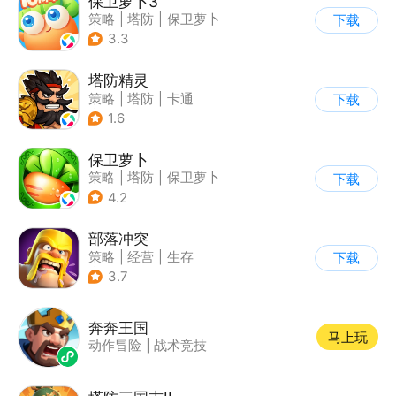
保卫萝卜3
策略
|
塔防
|
保卫萝卜
下载
|
卡通
3.3
塔防精灵
策略
|
塔防
|
卡通
下载
|
自走棋
1.6
保卫萝卜
策略
|
塔防
|
保卫萝卜
下载
|
卡通
4.2
部落冲突
策略
|
经营
|
生存
下载
|
部落冲突
3.7
奔奔王国
马上玩
动作冒险
|
战术竞技