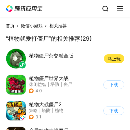
首页
微信小游戏
相关推荐
“植物就爱打僵尸”的相关推荐(29)
植物僵尸杂交融合版
马上玩
植物僵尸世界大战
休闲益智
|
塔防
|
丧尸
下载
|
卡通
4.0
植物大战僵尸2
策略
|
塔防
|
植物
下载
|
植物大战僵尸
3.1