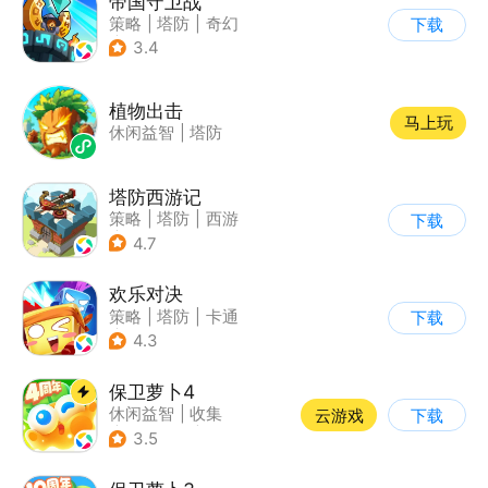
帝国守卫战
策略
|
塔防
|
奇幻
下载
|
卡通
3.4
植物出击
马上玩
休闲益智
|
塔防
塔防西游记
策略
|
塔防
|
西游
下载
|
萌系
4.7
欢乐对决
策略
|
塔防
|
卡通
下载
|
卡牌
4.3
保卫萝卜4
休闲益智
|
收集
云游戏
下载
|
保卫萝卜
|
童年
3.5