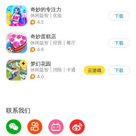
奇妙的专注力
休闲益智
|
化妆
下载
|
宝宝巴士
|
儿童游戏
4.5
奇妙蛋糕店
休闲益智
|
经营
|
餐厅
下载
|
宝宝巴士
4.6
梦幻花园
休闲益智
|
消除
|
卡通
云游戏
下载
|
创梦天地
4.0
联系我们