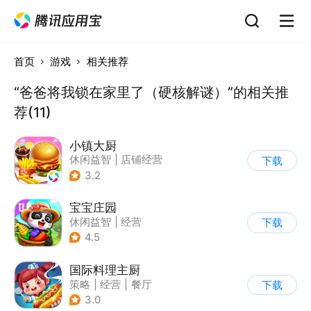
首页
游戏
相关推荐
“爸爸将我锁在家里了（硬核解谜）”的相关推
荐(11)
小镇大厨
休闲益智
|
店铺经营
下载
|
美食
|
卡通
3.2
宝宝庄园
休闲益智
|
经营
下载
|
田园生活
|
宝宝巴士
4.5
国际料理主厨
策略
|
经营
|
餐厅
下载
|
学习教育
3.0