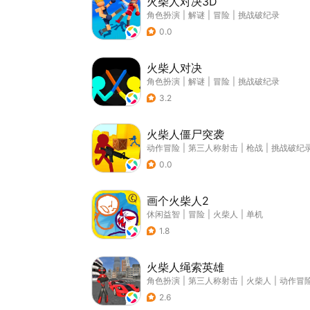
火柴人对决3D
角色扮演
|
解谜
|
冒险
|
挑战破纪录
0.0
火柴人对决
角色扮演
|
解谜
|
冒险
|
挑战破纪录
3.2
火柴人僵尸突袭
动作冒险
|
第三人称射击
|
枪战
|
挑战破纪
0.0
画个火柴人2
休闲益智
|
冒险
|
火柴人
|
单机
1.8
火柴人绳索英雄
角色扮演
|
第三人称射击
|
火柴人
|
动作冒
2.6