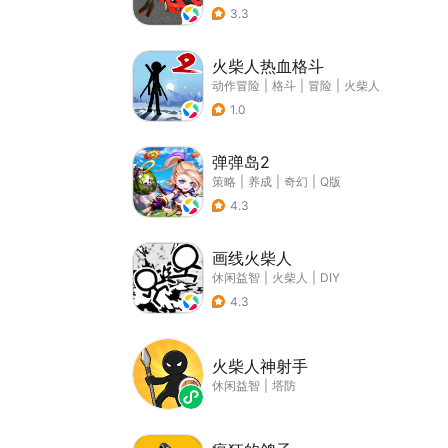
3.3
火柴人热血格斗
动作冒险
|
格斗
|
冒险
|
火柴人
1.0
弹弹岛2
策略
|
养成
|
奇幻
|
Q版
4.3
画线火柴人
休闲益智
|
火柴人
|
DIY
4.3
火柴人神射手
休闲益智
|
塔防