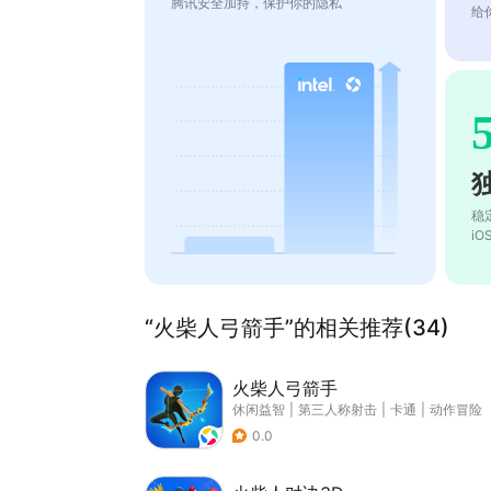
腾讯安全加持，保护你的隐私
给
稳
i
“火柴人弓箭手”的相关推荐(34)
火柴人弓箭手
休闲益智
|
第三人称射击
|
卡通
|
动作冒险
0.0