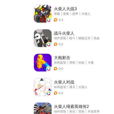
火柴人大战3
策略
|
收集
|
战争
|
火柴人
3.4
战斗火柴人
动作冒险
|
格斗
|
横版过关
|
热血
3.0
大炮射击
休闲益智
|
弹射
|
街机
|
卡通
0.0
火柴人对战
休闲益智
|
通关
|
火柴人
0.0
火柴人绳索英雄传2
动作冒险
|
射击
|
冒险
|
开放世界