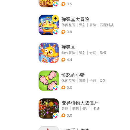
3.5
弹弹堂大冒险
休闲益智
|
弹射
|
冒险
|
匹配对战
3.9
弹弹堂
动作冒险
|
弹射
|
奇幻
|
5v5
4.4
愤怒的小猪
休闲益智
|
冒险
|
卡通
|
Q版
0.0
变异植物大战僵尸
策略
|
塔防
|
丧尸
|
卡通
0.0