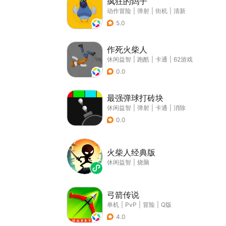
疯狂的鸽子
动作冒险
|
弹射
|
街机
|
清新
5.0
作死火柴人
休闲益智
|
跑酷
|
卡通
|
62游戏
0.0
最强弹球打砖块
休闲益智
|
弹射
|
卡通
|
消除
0.0
火柴人经典版
休闲益智
|
烧脑
弓箭传说
单机
|
PvP
|
冒险
|
Q版
4.0