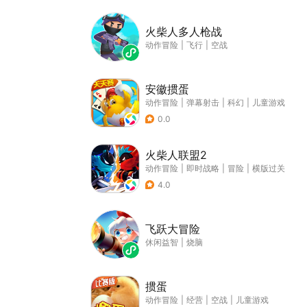
火柴人多人枪战
动作冒险
|
飞行
|
空战
安徽掼蛋
动作冒险
|
弹幕射击
|
科幻
|
儿童游戏
0.0
火柴人联盟2
动作冒险
|
即时战略
|
冒险
|
横版过关
4.0
飞跃大冒险
休闲益智
|
烧脑
掼蛋
动作冒险
|
经营
|
空战
|
儿童游戏