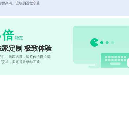
你更高清、流畅的视觉享受
5
倍
稳定
独家定制 极致体验
定性、响应速度，远超传统模拟器
OS/安卓，多账号登录与互通