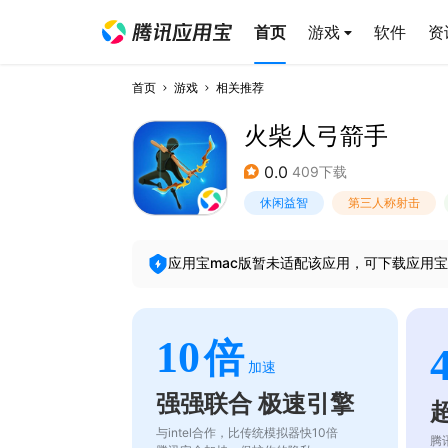
首页
游戏
软件
资
首页
游戏
相关推荐
火柴人弓箭手
0.0
409下载
休闲益智
第三人称射击
应用宝mac版暂未适配该应用，可下载应用宝
10
倍
加速
强强联合 极速引擎
与intel合作，比传统模拟器快10倍
腾