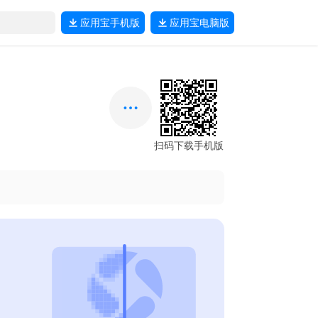
应用宝
手机版
应用宝
电脑版
扫码下载手机版