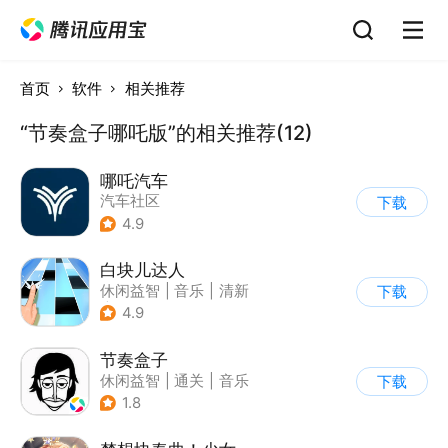
首页
软件
相关推荐
“节奏盒子哪吒版”的相关推荐(12)
哪吒汽车
汽车社区
下载
4.9
白块儿达人
休闲益智
|
音乐
|
清新
下载
|
多比特
4.9
节奏盒子
休闲益智
|
通关
|
音乐
下载
1.8