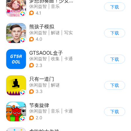
梦想协奏曲！少女乐团派对！
休闲益智
|
音乐
下载
|
美少女
|
二次元
4.1
熊孩子模拟
休闲益智
|
解谜
|
写实
下载
4.0
GTSAOOL盒子
休闲益智
|
收集
|
卡通
下载
2.3
只有一道门
休闲益智
|
解谜
下载
|
像素风
|
通关
3.3
节奏旋律
休闲益智
|
音乐
|
卡通
下载
2.0