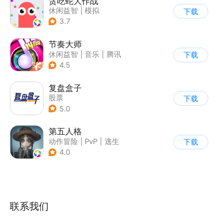
贪吃蛇大作战
休闲益智
|
模拟
下载
|
贪吃蛇
|
卡通
3.7
节奏大师
休闲益智
|
音乐
|
腾讯
下载
4.5
复盘盒子
股票
下载
5.0
第五人格
动作冒险
|
PvP
|
逃生
下载
|
非对称竞技
4.0
联系我们