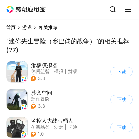
首页
游戏
相关推荐
“迷你先生冒险（乡巴佬的战争）”的相关推荐
(27)
滑板模拟器
休闲益智
|
模拟
|
滑板
下载
|
卡通
3.8
沙盒空间
动作冒险
下载
|
第一人称射击
3.3
|
开放世界
|
写实
监控人大战马桶人
创新品类
|
沙盒
|
卡通
下载
|
建造
1.0