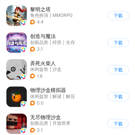
黎明之塔
角色扮演
|
MMORPG
下载
|
奇幻
|
暗黑
4.4
创造与魔法
创新品类
|
经营
|
生存
下载
|
开放世界
3.1
弄死火柴人
休闲益智
|
沙盒
下载
|
火柴人
1.8
物理沙盒模拟器
休闲益智
|
解谜
|
解压
下载
|
脑洞
0.0
无尽物理沙盒
创新品类
|
开放世界
下载
|
像素风
|
动作冒险
3.1