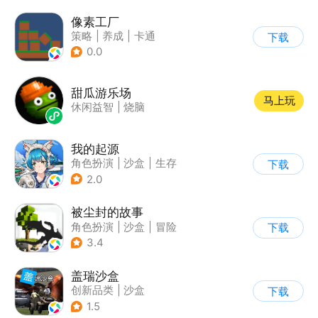
像素工厂
策略
|
养成
|
卡通
下载
|
62游戏
0.0
甜瓜游乐场
马上玩
休闲益智
|
烧脑
我的起源
角色扮演
|
沙盒
|
生存
下载
|
开放世界
2.0
被尘封的故事
角色扮演
|
沙盒
|
冒险
下载
|
开放世界
3.4
盖瑞沙盒
创新品类
|
沙盒
下载
|
像素风
|
DIY
1.5