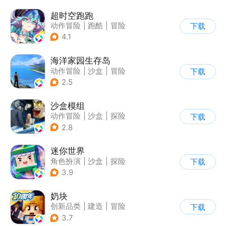
超时空跑跑
动作冒险
|
跑酷
|
冒险
下载
|
沙盒
4.1
海洋家园生存岛
动作冒险
|
沙盒
|
冒险
下载
|
开放世界
2.5
沙盒模组
动作冒险
|
沙盒
|
探险
下载
|
卡通
2.8
迷你世界
角色扮演
|
沙盒
|
探险
下载
|
我的世界
3.9
奶块
创新品类
|
建造
|
冒险
下载
|
开放世界
3.7