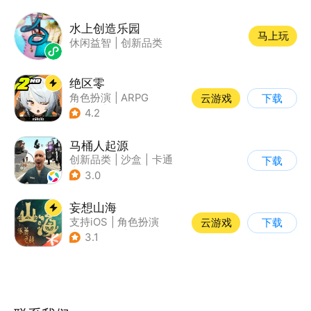
水上创造乐园
马上玩
休闲益智
|
创新品类
绝区零
角色扮演
|
ARPG
云游戏
下载
|
冒险
|
美少女
4.2
马桶人起源
创新品类
|
沙盒
|
卡通
下载
|
建造
3.0
妄想山海
支持iOS
|
角色扮演
云游戏
下载
|
店铺经营
|
仙侠
3.1