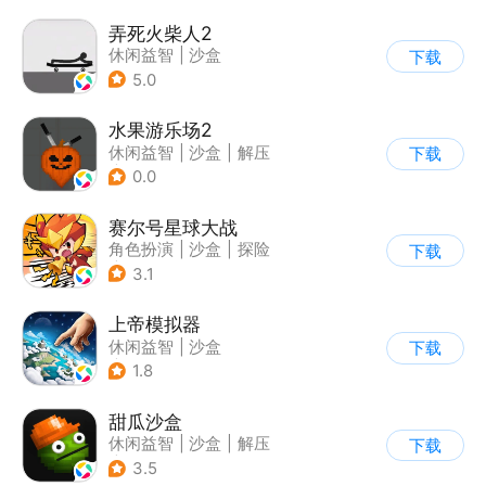
弄死火柴人2
休闲益智
|
沙盒
下载
5.0
水果游乐场2
休闲益智
|
沙盒
|
解压
下载
|
脑洞
0.0
赛尔号星球大战
角色扮演
|
沙盒
|
探险
下载
|
赛尔号
3.1
上帝模拟器
休闲益智
|
沙盒
下载
|
建造模拟
1.8
甜瓜沙盒
休闲益智
|
沙盒
|
解压
下载
|
像素风
3.5