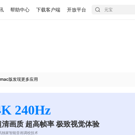
讯
帮助中心
下载客户端
开放平台
mac版发现更多应用
4K 240Hz
超清画质 超高帧率 极致视觉体验
讯独家智能音画调校技术