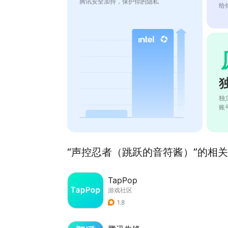
腾讯安全加持，保护你的隐私
给
独
账
“声控忍者（跳跃的音符酱）”的相关推
TapPop
游戏社区
1.8