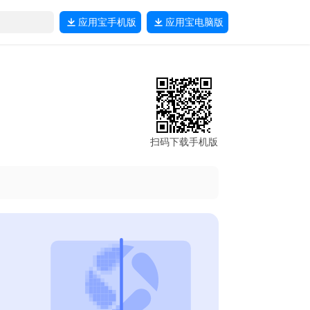
应用宝
手机版
应用宝
电脑版
扫码下载手机版