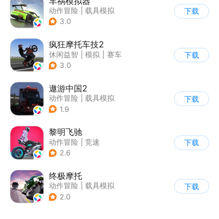
车祸模拟器
动作冒险
|
载具模拟
下载
|
汽车
|
写实
3.0
疯狂摩托车技2
休闲益智
|
模拟
|
赛车
下载
|
写实
3.0
遨游中国2
动作冒险
|
载具模拟
下载
|
汽车
|
写实
1.9
黎明飞驰
动作冒险
|
竞速
下载
|
摩托车
|
写实
2.6
终极摩托
动作冒险
|
载具模拟
下载
|
摩托车
|
竞速
2.0