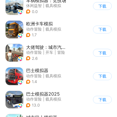
车祸模拟器：竞技场
休闲益智
|
载具模拟
下载
|
赛车
|
脑洞
0.0
欧洲卡车模拟
动作冒险
|
载具模拟
下载
|
汽车
|
写实
1.7
大佬驾驶：城市汽车模拟器
动作冒险
|
开车
|
冒险
下载
|
写实
2.6
巴士模拟器
动作冒险
|
载具模拟
下载
|
写实
1.4
巴士模拟器2025
动作冒险
|
载具模拟
下载
|
汽车
|
写实
13.0