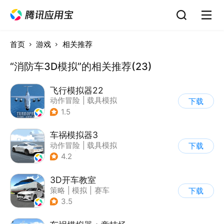
首页
游戏
相关推荐
“消防车3D模拟”的相关推荐(23)
飞行模拟器22
动作冒险
|
载具模拟
下载
|
飞机
|
写实
1.5
车祸模拟器3
动作冒险
|
载具模拟
下载
|
汽车
|
写实
4.2
3D开车教室
策略
|
模拟
|
赛车
下载
|
写实
3.5