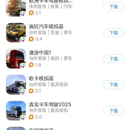
欧洲卡车驾驶模拟器3
休闲益智
|
收集
|
汽车
下载
|
写实
2.1
疯狂汽车模拟器
动作冒险
|
竞速
|
赛车
下载
|
开放世界
3.4
遨游中国1
动作冒险
|
模拟
|
赛车
下载
|
写实
1.9
欧卡模拟器
动作冒险
|
载具模拟
下载
|
写实
2.1
真实卡车驾驶2025
动作冒险
|
载具模拟
下载
|
汽车
|
写实
2.0