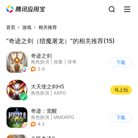
首页
游戏
相关推荐
“奇迹之剑（猎魔屠龙）”的相关推荐(15)
奇迹之剑
角色扮演
|
收集
|
传奇
下载
|
奇迹MU
3.9
大天使之剑H5
马上玩
角色扮演
|
ARPG
奇迹：觉醒
角色扮演
|
MMORPG
下载
|
奇迹
|
奇迹MU
4.3