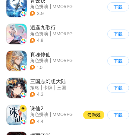
青云诀
角色扮演
|
MMORPG
下载
|
仙侠
|
自由交易
3.9
逍遥九歌行
角色扮演
|
MMORPG
下载
|
仙侠
|
自由交易
4.8
真魂修仙
角色扮演
|
MMORPG
下载
|
仙侠
|
中国风
1.0
三国志幻想大陆
策略
|
卡牌
|
三国
下载
|
美少女
4.3
诛仙2
角色扮演
|
MMORPG
云游戏
下载
|
仙侠
|
诛仙
4.4