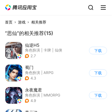
首页
游戏
相关推荐
“思仙”的相关推荐(15)
仙逆H5
角色扮演
|
卡牌
|
仙侠
下载
|
中国风
2.7
蜀门
角色扮演
|
ARPG
下载
|
武侠
|
蜀门
4.3
永夜魔君
角色扮演
|
MMORPG
下载
|
仙侠
|
中国风
4.9