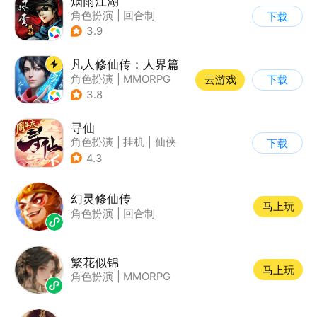
烟雨江湖
角色扮演
|
回合制
下载
|
武侠
|
中国风
3.9
凡人修仙传：人界篇
角色扮演
|
MMORPG
云游戏
下载
|
仙侠
|
开放世界
3.8
寻仙
角色扮演
|
挂机
|
仙侠
下载
|
寻仙
4.3
幻灵修仙传
马上玩
角色扮演
|
回合制
繁花似锦
马上玩
角色扮演
|
MMORPG