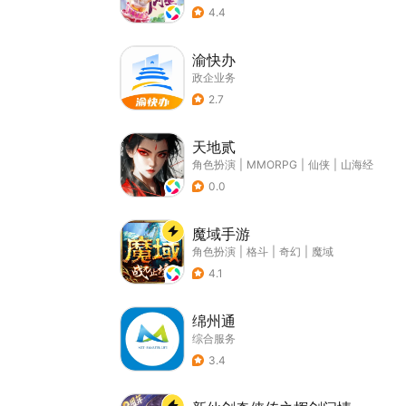
4.4
渝快办
政企业务
2.7
天地贰
角色扮演
|
MMORPG
|
仙侠
|
山海经
0.0
魔域手游
角色扮演
|
格斗
|
奇幻
|
魔域
4.1
绵州通
综合服务
3.4