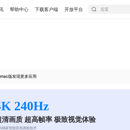
讯
帮助中心
下载客户端
开放平台
mac版发现更多应用
4K 240Hz
超清画质 超高帧率 极致视觉体验
讯独家智能音画调校技术