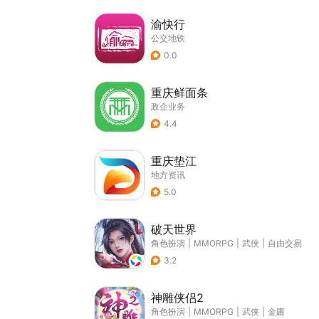
渝快行
公交地铁
0.0
重庆鲜面条
政企业务
4.4
重庆垫江
地方资讯
5.0
破天世界
角色扮演
|
MMORPG
|
武侠
|
自由交易
3.2
神雕侠侣2
角色扮演
|
MMORPG
|
武侠
|
金庸