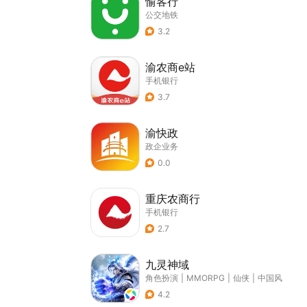
愉客行
公交地铁
3.2
渝农商e站
手机银行
3.7
渝快政
政企业务
0.0
重庆农商行
手机银行
2.7
九灵神域
角色扮演
|
MMORPG
|
仙侠
|
中国风
4.2