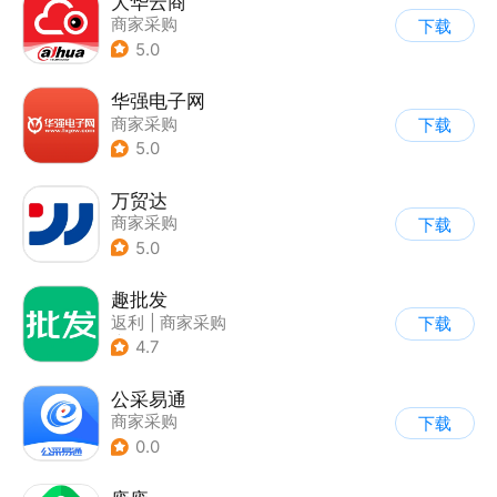
大华云商
商家采购
下载
5.0
华强电子网
商家采购
下载
5.0
万贸达
商家采购
下载
5.0
趣批发
返利
|
商家采购
下载
|
农产品商城
4.7
公采易通
商家采购
下载
0.0