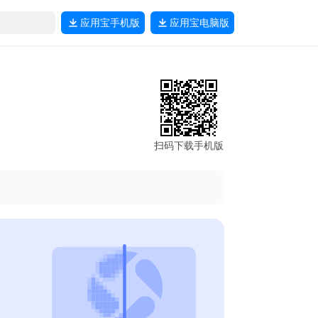
应用宝
手机版
应用宝
电脑版
扫码下载手机版