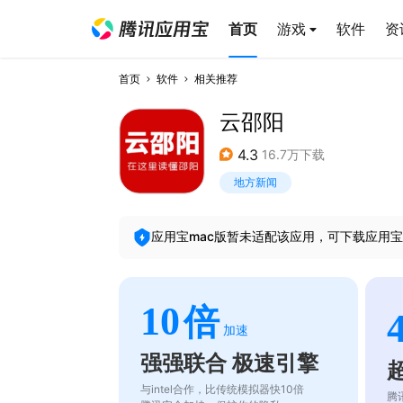
首页
游戏
软件
资
首页
软件
相关推荐
云邵阳
4.3
16.7万下载
地方新闻
应用宝mac版暂未适配该应用，可下载应用宝
10
倍
加速
强强联合 极速引擎
与intel合作，比传统模拟器快10倍
腾