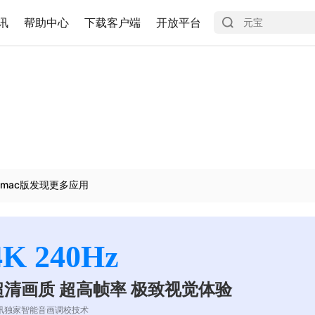
讯
帮助中心
下载客户端
开放平台
mac版发现更多应用
4K 240Hz
超清画质 超高帧率 极致视觉体验
讯独家智能音画调校技术