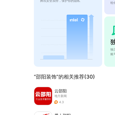
腾讯安全加持，保护你的隐私
给
独
账
“邵阳装饰”的相关推荐(30)
云邵阳
地方新闻
4.3