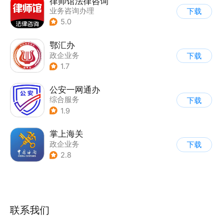
律师馆法律咨询
业务咨询办理
下载
5.0
鄂汇办
政企业务
下载
1.7
公安一网通办
综合服务
下载
|
业务咨询办理
1.9
|
政企业务
掌上海关
政企业务
下载
2.8
联系我们