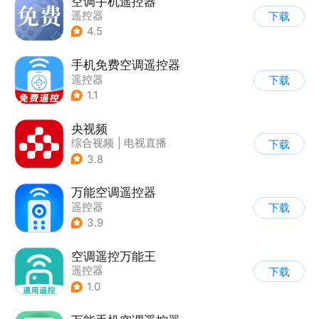
空调手机遥控器
遥控器
下载
4.5
手机免费空调遥控器
遥控器
下载
1.1
央视频
综合视频
|
电视直播
下载
3.8
万能空调遥控器
遥控器
下载
3.9
空调遥控万能王
遥控器
下载
1.0