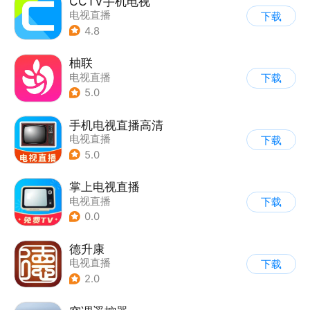
CCTV手机电视
电视直播
下载
4.8
柚联
电视直播
下载
5.0
手机电视直播高清
电视直播
下载
5.0
掌上电视直播
电视直播
下载
0.0
德升康
电视直播
下载
2.0