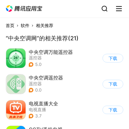
首页
软件
相关推荐
“中央空调网”的相关推荐(21)
中央空调万能遥控器
遥控器
下载
5.0
中央空调遥控器
遥控器
下载
0.0
电视直播大全
电视直播
下载
3.7