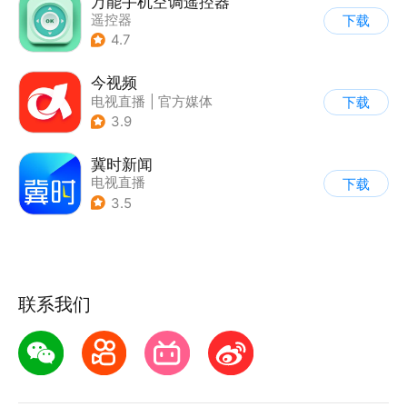
万能手机空调遥控器
遥控器
下载
4.7
今视频
电视直播
|
官方媒体
下载
3.9
冀时新闻
电视直播
下载
3.5
联系我们