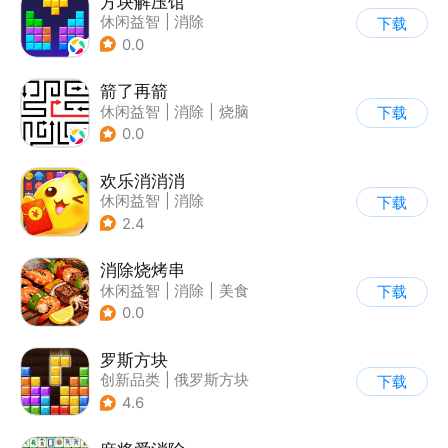
方块解压馆
休闲益智
|
消除
下载
0.0
箭了再箭
休闲益智
|
消除
|
烧脑
下载
|
清新
0.0
欢乐消消消
休闲益智
|
消除
下载
|
积分网赚
2.4
消除烧烤串
休闲益智
|
消除
|
美食
下载
|
清新
0.0
罗斯方块
创新品类
|
俄罗斯方块
下载
|
脑洞
|
多比特
4.6