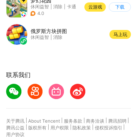
梦幻花园
休闲益智
|
消除
|
卡通
云游戏
下载
|
创梦天地
4.0
俄罗斯方块拼图
马上玩
休闲益智
|
消除
联系我们
|
|
|
|
|
关于腾讯
About Tencent
服务条款
商务洽谈
腾讯招聘
|
|
|
|
|
腾讯公益
版权所有
用户权限
隐私政策
侵权投诉指引
用户协议