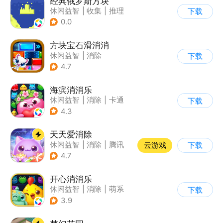
经典俄罗斯方块
休闲益智
|
收集
|
推理
下载
|
古风
0.0
方块宝石滑消消
休闲益智
|
消除
下载
4.7
海滨消消乐
休闲益智
|
消除
|
卡通
下载
|
乐元素
4.3
天天爱消除
休闲益智
|
消除
|
腾讯
云游戏
下载
|
单机
4.7
开心消消乐
休闲益智
|
消除
|
萌系
下载
|
乐元素
3.9