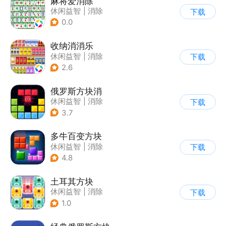
麻将爱消除
休闲益智
|
消除
下载
0.0
收纳消消乐
休闲益智
|
消除
下载
2.6
俄罗斯方块消
休闲益智
|
消除
下载
|
俄罗斯方块
3.7
多牛百变方块
休闲益智
|
消除
下载
|
多比特
4.8
土耳其方块
休闲益智
|
消除
下载
1.0